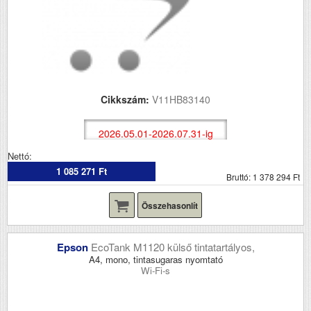
Cikkszám:
V11HB83140
2026.05.01-2026.07.31-ig
Nettó:
1 085 271 Ft
Bruttó: 1 378 294 Ft
Összehasonlít
Epson
EcoTank M1120 külső tintatartályos,
A4, mono, tintasugaras nyomtató
Wi-Fi-s