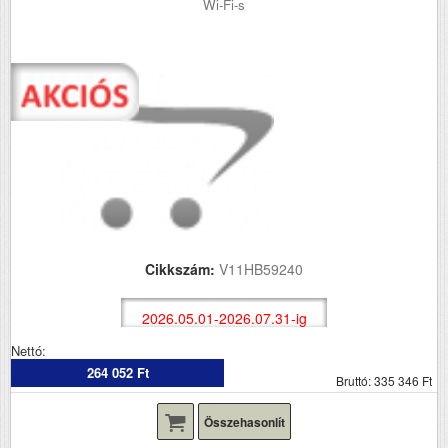
Wi-Fi-s
Cikkszám:
V11HB59240
2026.05.01-2026.07.31-ig
Nettó:
264 052 Ft
Bruttó: 335 346 Ft
Összehasonlít