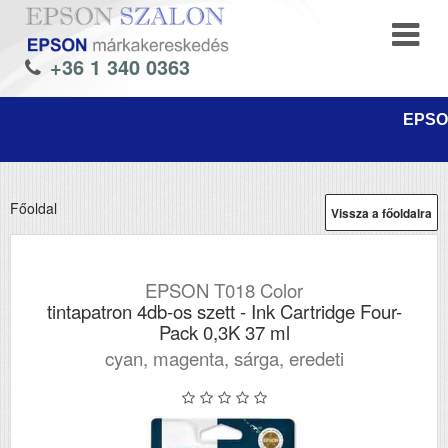
+36 1 340 0363
EPSON
Főoldal
Vissza a főoldalra
EPSON T018 Color
tintapatron 4db-os szett - Ink Cartridge Four-
Pack 0,3K 37 ml
cyan, magenta, sárga, eredeti