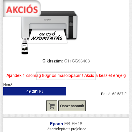
Cikkszám:
C11CG96403
Ajándék 1 csomag 80gr-os másolópapír ! Akció a készlet erejéig
!
Nettó:
49 281 Ft
Bruttó: 62 587 Ft
Összehasonlít
Epson
EB-FH18
lézertelepített projektor