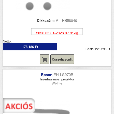
Cikkszám:
V11HB58040
2026.05.01-2026.07.31-ig
Nettó:
178 186 Ft
Bruttó: 226 296 Ft
Összehasonlít
Epson
EH-LS970B
lézerházimozi projektor
Wi-Fi-s