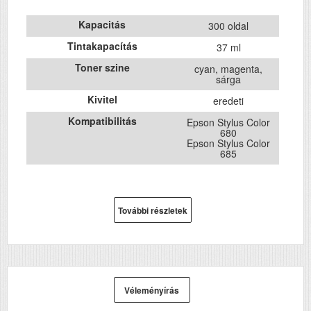
Kapacitás
300 oldal
Tintakapacítás
37 ml
Toner szine
cyan, magenta,
sárga
Kivitel
eredeti
Kompatibilitás
Epson Stylus Color
680
Epson Stylus Color
685
További részletek
Véleményírás