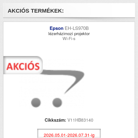
AKCIÓS TERMÉKEK:
Epson
EH-LS970B
lézerházimozi projektor
Wi-Fi-s
Cikkszám:
V11HB83140
2026.05.01-2026.07.31-ig