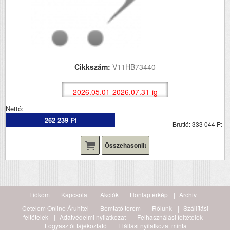
Cikkszám:
V11HB73440
2026.05.01-2026.07.31-ig
Nettó:
262 239 Ft
Bruttó: 333 044 Ft
Összehasonlít
Fiókom
Kapcsolat
Akciók
Honlaptérkép
Archiv
Cetelem Online Áruhitel
Bemtató terem
Rólunk
Szállítási
feltételek
Adatvédelmi nyilatkozat
Felhasználási feltételek
Fogyasztói tájékoztató
Elállási nyilatkozat minta