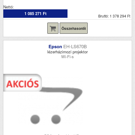
Nettó:
1 085 271 Ft
Bruttó: 1 378 294 Ft
Összehasonlít
Epson
EH-LS670B
lézerházimozi projektor
Wi-Fi-s