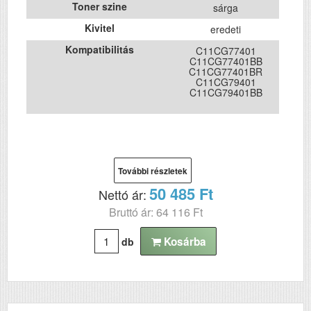
Toner szine
sárga
Kivitel
eredeti
Kompatibilitás
C11CG77401
C11CG77401BB
C11CG77401BR
C11CG79401
C11CG79401BB
További részletek
50 485 Ft
Nettó ár:
Bruttó ár: 64 116 Ft
Kosárba
db