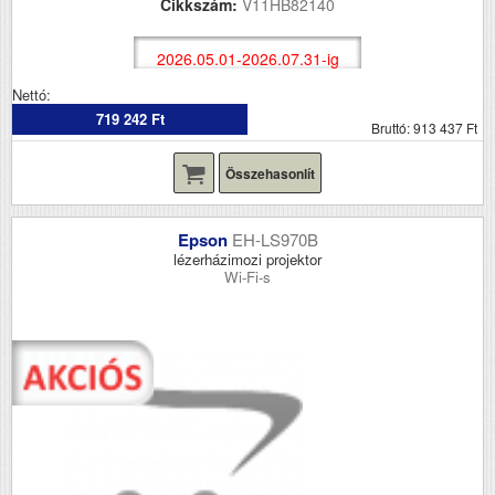
Cikkszám:
V11HB82140
2026.05.01-2026.07.31-ig
Nettó:
719 242 Ft
Bruttó: 913 437 Ft
Összehasonlít
Epson
EH-LS970B
lézerházimozi projektor
Wi-Fi-s