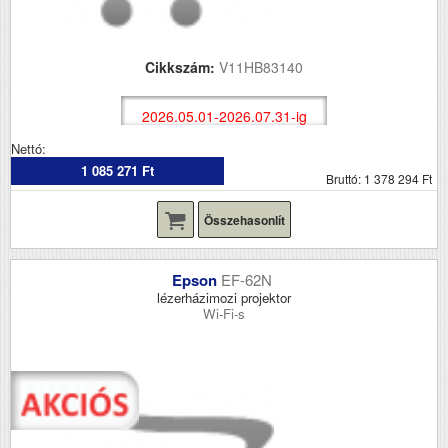
Cikkszám:
V11HB83140
2026.05.01-2026.07.31-ig
Nettó:
1 085 271 Ft
Bruttó: 1 378 294 Ft
Összehasonlít
Epson
EF-62N
lézerházimozi projektor
Wi-Fi-s