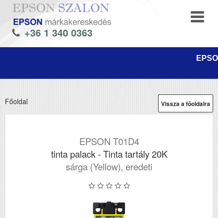
+36 1 340 0363
EPSON
Főoldal
Vissza a főoldalra
EPSON T01D4
tinta palack - Tinta tartály 20K
sárga (Yellow), eredeti