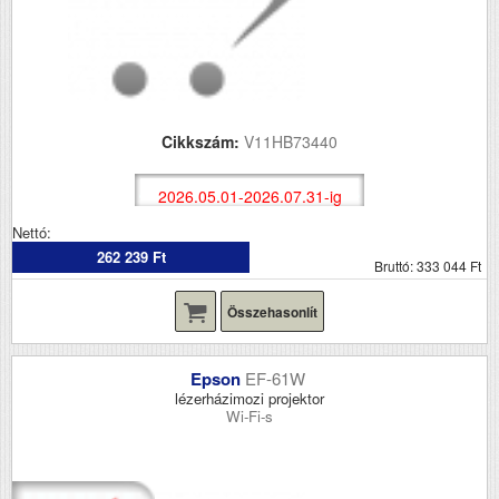
Cikkszám:
V11HB73440
2026.05.01-2026.07.31-ig
Nettó:
262 239 Ft
Bruttó: 333 044 Ft
Összehasonlít
Epson
EF-61W
lézerházimozi projektor
Wi-Fi-s