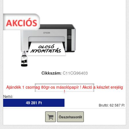
Cikkszám:
C11CG96403
Ajándék 1 csomag 80gr-os másolópapír ! Akció a készlet erejéig
!
Nettó:
49 281 Ft
Bruttó: 62 587 Ft
Összehasonlít