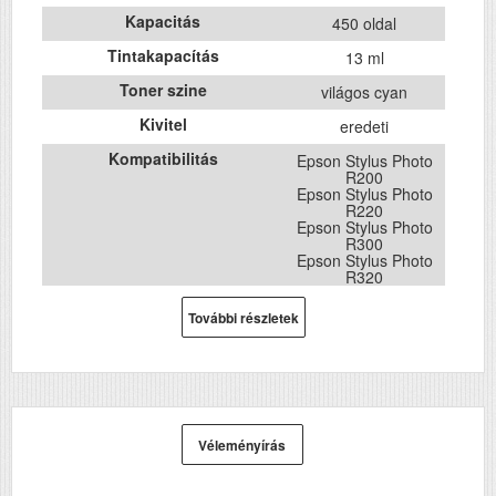
Kapacitás
450 oldal
Tintakapacítás
13 ml
Toner szine
világos cyan
Kivitel
eredeti
Kompatibilitás
Epson Stylus Photo
R200
Epson Stylus Photo
R220
Epson Stylus Photo
R300
Epson Stylus Photo
R320
Epson Stylus Photo
R340
További részletek
Epson Stylus Photo
RX500
Epson Stylus Photo
RX600
Epson Stylus Photo
RX620
Véleményírás