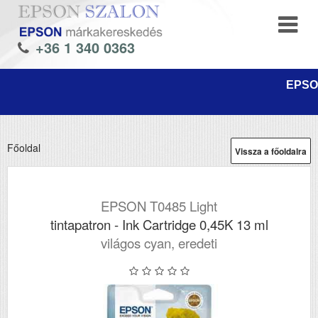
+36 1 340 0363
EPSON
Főoldal
Vissza a főoldalra
EPSON T0485 Light
tintapatron - Ink Cartridge 0,45K 13 ml
világos cyan, eredeti