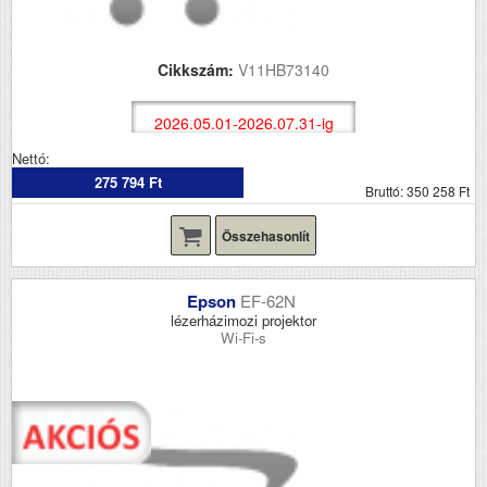
Cikkszám:
V11HB73140
2026.05.01-2026.07.31-ig
Nettó:
275 794 Ft
Bruttó: 350 258 Ft
Összehasonlít
Epson
EF-62N
lézerházimozi projektor
Wi-Fi-s