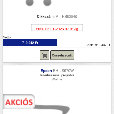
Cikkszám:
V11HB82040
2026.05.01-2026.07.31-ig
Nettó:
719 242 Ft
Bruttó: 913 437 Ft
Összehasonlít
Epson
EH-LS970W
lézerházimozi projektor
Wi-Fi-s