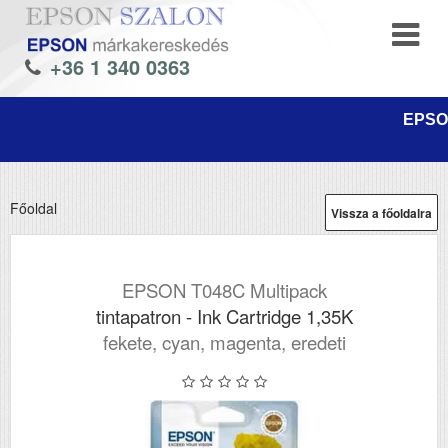
+36 1 340 0363
EPSON
Főoldal
Vissza a főoldalra
EPSON T048C Multipack
tintapatron - Ink Cartridge 1,35K
fekete, cyan, magenta, eredeti