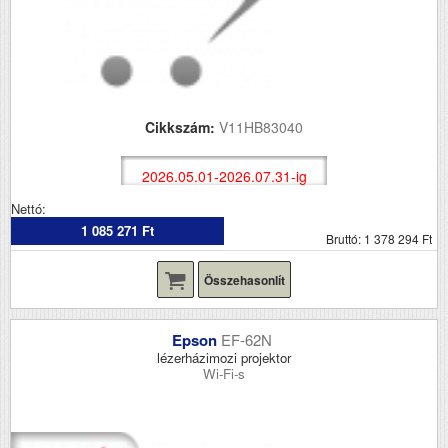
Cikkszám:
V11HB83040
2026.05.01-2026.07.31-ig
Nettó:
1 085 271 Ft
Bruttó: 1 378 294 Ft
Összehasonlít
Epson
EF-62N
lézerházimozi projektor
Wi-Fi-s