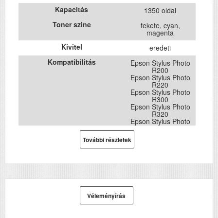
Kapacitás
1350 oldal
Toner szine
fekete, cyan,
magenta
Kivitel
eredeti
Kompatibilitás
Epson Stylus Photo
R200
Epson Stylus Photo
R220
Epson Stylus Photo
R300
Epson Stylus Photo
R320
Epson Stylus Photo
R340
Epson Stylus Photo
További részletek
RX500
Epson Stylus Photo
RX600
Epson Stylus Photo
RX620
Véleményírás