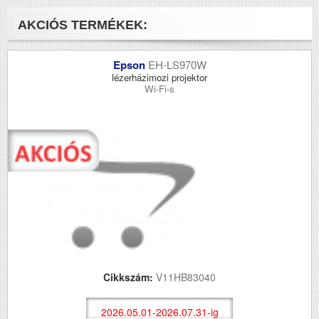
AKCIÓS TERMÉKEK:
Epson
EH-LS970W
lézerházimozi projektor
Wi-Fi-s
Cikkszám:
V11HB83040
2026.05.01-2026.07.31-ig