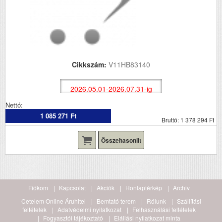
Cikkszám:
V11HB83140
2026.05.01-2026.07.31-ig
Nettó:
1 085 271 Ft
Bruttó: 1 378 294 Ft
Összehasonlít
Fiókom
Kapcsolat
Akciók
Honlaptérkép
Archiv
Cetelem Online Áruhitel
Bemtató terem
Rólunk
Szállítási
feltételek
Adatvédelmi nyilatkozat
Felhasználási feltételek
Fogyasztói tájékoztató
Elállási nyilatkozat minta