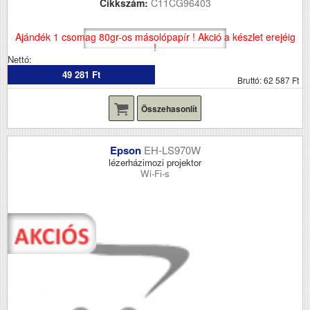
Cikkszám:
C11CG96403
Ajándék 1 csomag 80gr-os másolópapír ! Akció a készlet erejéig
!
Nettó:
49 281 Ft
Bruttó: 62 587 Ft
Összehasonlít
Epson
EH-LS970W
lézerházimozi projektor
Wi-Fi-s