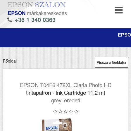
+36 1 340 0363
EPSON
Főoldal
Vissza a főoldalra
EPSON T04F6 478XL Claria Photo HD
tintapatron - Ink Cartridge 11,2 ml
grey, eredeti