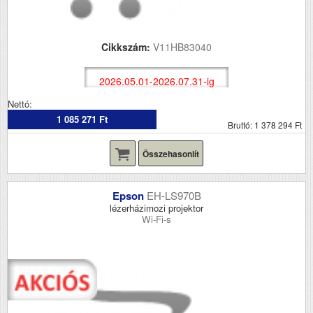
Cikkszám:
V11HB83040
2026.05.01-2026.07.31-ig
Nettó:
1 085 271 Ft
Bruttó: 1 378 294 Ft
Összehasonlít
Epson
EH-LS970B
lézerházimozi projektor
Wi-Fi-s