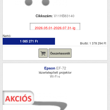
Cikkszám:
V11HB83140
2026.05.01-2026.07.31-ig
Nettó:
1 085 271 Ft
Bruttó: 1 378 294 Ft
Összehasonlít
Epson
EF-72
lézertelepített projektor
Wi-Fi-s