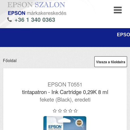
+36 1 340 0363
EPSON
Főoldal
Vissza a főoldalra
EPSON T0551
tintapatron - Ink Cartridge 0,29K 8 ml
fekete (Black), eredeti