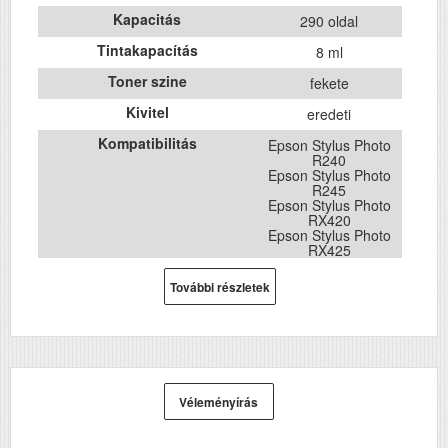
Kapacitás
290 oldal
Tintakapacítás
8 ml
Toner szine
fekete
Kivitel
eredeti
Kompatibilitás
Epson Stylus Photo
R240
Epson Stylus Photo
R245
Epson Stylus Photo
RX420
Epson Stylus Photo
RX425
Epson Stylus Photo
RX520
További részletek
Véleményírás