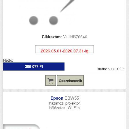
Cikkszám:
V11HB76640
2026.05.01-2026.07.31-ig
Nettó:
396 077 Ft
Bruttó: 503 018 Ft
Összehasonlít
Epson
EBW55
házimozi projektor
hálózatos, Wi-Fi-s