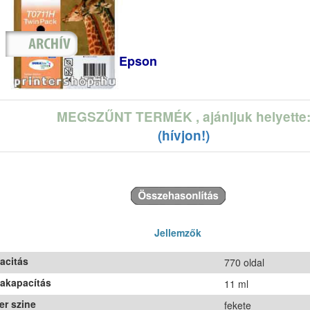
Epson
MEGSZŰNT TERMÉK
, ajánljuk helyette
(hívjon!)
Jellemzők
acitás
770 oldal
takapacítás
11 ml
er szine
fekete