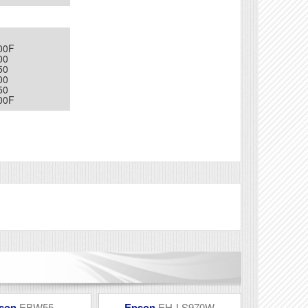
00F
00
50
00
50
00F
Véleményírás
son
EBW55
Epson
EH-LS970W