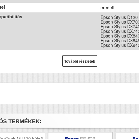
tel
eredeti
patibilitás
Epson Stylus D120
Epson Stylus DX70
Epson Stylus DX74
Epson Stylus DX74
Epson Stylus DX84
Epson Stylus DX84
Epson Stylus DX94
További részletek
ÓS TERMÉKEK:
EcoTank M1170 külső
Epson
EF-62B
Ep