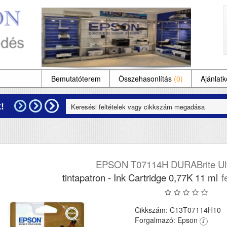
Bemutatóterem
Összehasonlítás
(0)
Ajánlatk
!
EPSON T07114H DURABrite Ult
tintapatron - Ink Cartridge 0,77K 11 ml
f
Cikkszám: C13T07114H10
Forgalmazó: Epson