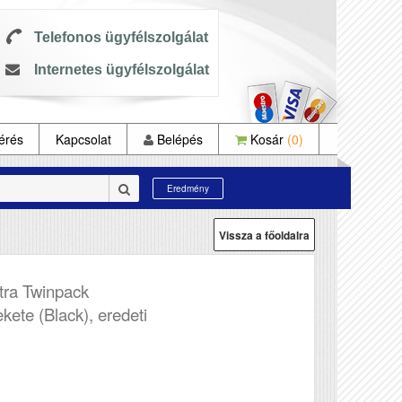
Telefonos ügyfélszolgálat
Internetes ügyfélszolgálat
érés
Kapcsolat
Belépés
Kosár
(0)
Eredmény
Vissza a főoldalra
ra Twinpack
ekete (Black), eredeti