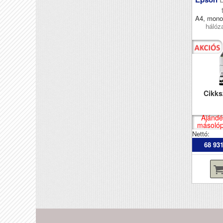
A4, mono
hálóza
Cikk
Ajándé
másolópa
Nettó:
68 931