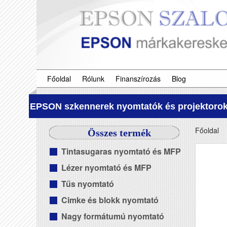
Főoldal
Rólunk
Finanszírozás
Blog
EPSON szkennerek nyomtatók és projektorok
Főoldal
Összes termék
Tintasugaras nyomtató és MFP
Lézer nyomtató és MFP
Tűs nyomtató
Cimke és blokk nyomtató
Nagy formátumú nyomtató