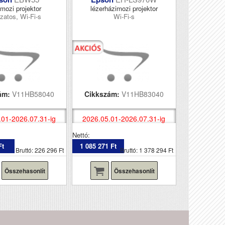
mozi projektor
lézerházimozi projektor
zatos, Wi-Fi-s
Wi-Fi-s
ám:
V11HB58040
Cikkszám:
V11HB83040
.01-2026.07.31-ig
2026.05.01-2026.07.31-ig
Nettó:
Ft
1 085 271 Ft
Bruttó: 226 296 Ft
Bruttó: 1 378 294 Ft
Összehasonlít
Összehasonlít