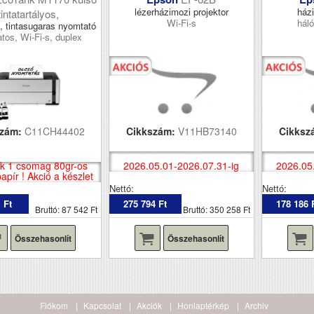
lézerházimozi projektor
házi
tintatartályos,
Wi-Fi-s
háló
, tintasugaras nyomtató
tos, Wi-Fi-s, duplex
szám:
C11CH44402
Cikkszám:
V11HB73140
Cikksz
k 1 csomag 80gr-os
2026.05.01-2026.07.31-ig
2026.05
pír ! Akció a készlet
erejéig !
Nettó:
Nettó:
 Ft
275 794 Ft
178 186 
Bruttó: 87 542 Ft
Bruttó: 350 258 Ft
Összehasonlít
Összehasonlít
Fiókom
Kapcsolat
Akciók
Honlaptérkép
Archiv