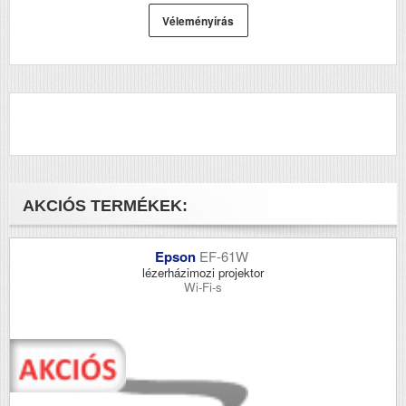
Véleményírás
AKCIÓS TERMÉKEK:
Epson
EF-61W
lézerházimozi projektor
Wi-Fi-s