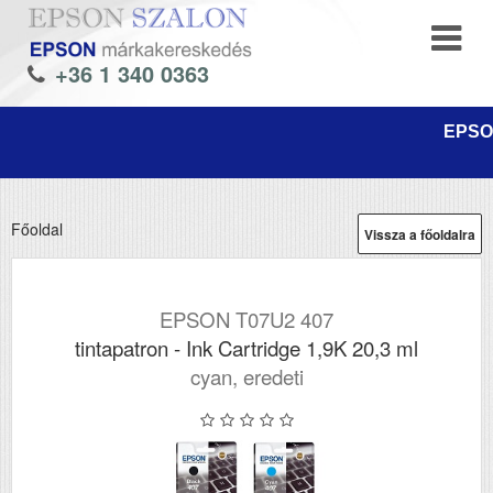
+36 1 340 0363
EPSON
Főoldal
Vissza a főoldalra
EPSON T07U2 407
tintapatron - Ink Cartridge 1,9K 20,3 ml
cyan, eredeti