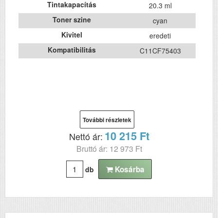
Tintakapacítás
20.3 ml
Toner szine
cyan
Kivitel
eredeti
Kompatibilitás
C11CF75403
További részletek
10 215 Ft
Nettó ár:
Bruttó ár: 12 973 Ft
Kosárba
db