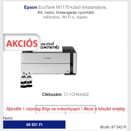
Epson
EcoTank M1170 külső tintatartályos,
A4, mono, tintasugaras nyomtató
hálózatos, Wi-Fi-s, duplex
Cikkszám:
C11CH44402
Ajándék 1 csomag 80gr-os másolópapír ! Akció a készlet erejéig
!
Nettó:
68 931 Ft
Bruttó: 87 542 Ft