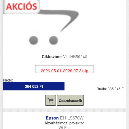
Cikkszám:
V11HB59240
2026.05.01-2026.07.31-ig
Nettó:
264 052 Ft
Bruttó: 335 346 Ft
Összehasonlít
Epson
EH-LS670W
lézerházimozi projektor
Wi-Fi-s