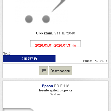
Cikkszám:
V11HB72040
2026.05.01-2026.07.31-ig
Nettó:
215 767 Ft
Bruttó: 274 024 Ft
Összehasonlít
Epson
EB-FH18
lézertelepített projektor
Wi-Fi-s