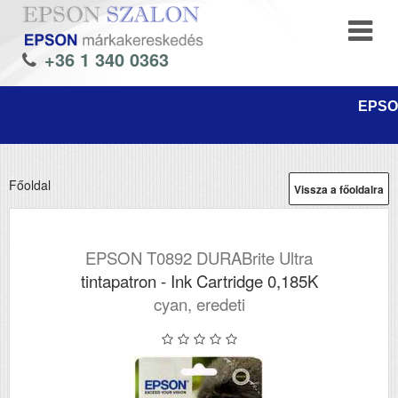
+36 1 340 0363
EPSON
Főoldal
Vissza a főoldalra
EPSON T0892 DURABrite Ultra
tintapatron - Ink Cartridge 0,185K
cyan, eredeti