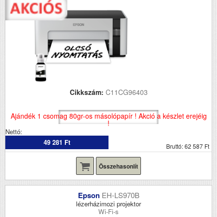
Cikkszám:
C11CG96403
Ajándék 1 csomag 80gr-os másolópapír ! Akció a készlet erejéig
!
Nettó:
49 281 Ft
Bruttó: 62 587 Ft
Összehasonlít
Epson
EH-LS970B
lézerházimozi projektor
Wi-Fi-s