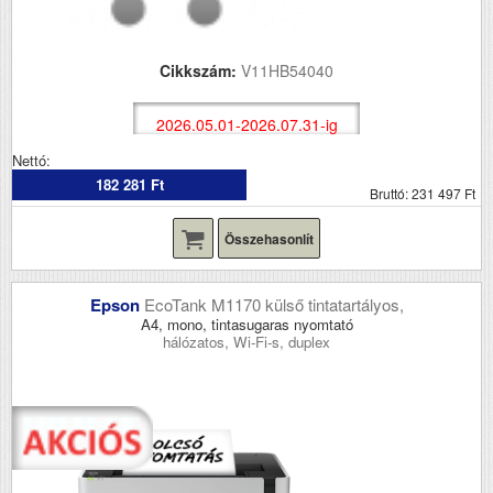
Cikkszám:
V11HB54040
2026.05.01-2026.07.31-ig
Nettó:
182 281 Ft
Bruttó: 231 497 Ft
Összehasonlít
Epson
EcoTank M1170 külső tintatartályos,
A4, mono, tintasugaras nyomtató
hálózatos, Wi-Fi-s, duplex