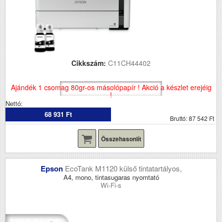
Cikkszám:
C11CH44402
Ajándék 1 csomag 80gr-os másolópapír ! Akció a készlet erejéig
!
Nettó:
68 931 Ft
Bruttó: 87 542 Ft
Összehasonlít
Epson
EcoTank M1120 külső tintatartályos,
A4, mono, tintasugaras nyomtató
Wi-Fi-s