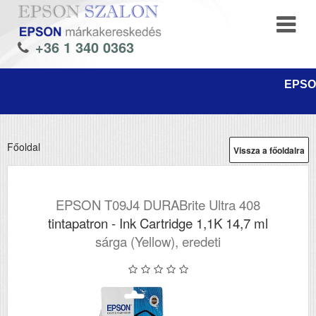
+36 1 340 0363
EPSON
Főoldal
Vissza a főoldalra
EPSON T09J4 DURABrite Ultra 408
tintapatron - Ink Cartridge 1,1K 14,7 ml
sárga (Yellow), eredeti