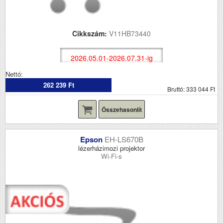
Cikkszám:
V11HB73440
2026.05.01-2026.07.31-ig
Nettó:
262 239 Ft
Bruttó: 333 044 Ft
Összehasonlít
Epson
EH-LS670B
lézerházimozi projektor
Wi-Fi-s