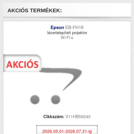
AKCIÓS TERMÉKEK:
Epson
EB-FH18
lézertelepített projektor
Wi-Fi-s
Cikkszám:
V11HB59240
2026.05.01-2026.07.31-ig