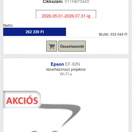
Cikkszám:
V11HB73440
2026.05.01-2026.07.31-ig
Nettó:
262 239 Ft
Bruttó: 333 044 Ft
Összehasonlít
Epson
EF-62N
lézerházimozi projektor
Wi-Fi-s