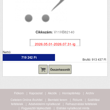
Cikkszám:
V11HB82140
2026.05.01-2026.07.31-ig
Nettó:
719 242 Ft
Bruttó: 913 437 Ft
Összehasonlít
Fiókom
Kapcsolat
Akciók
Honlaptérkép
Archiv
Cetelem Online Áruhitel
Bemtató terem
Rólunk
Szállítási
feltételek
Adatvédelmi nyilatkozat
Felhasználási feltételek
Fogyasztói tájékoztató
Elállási nyilatkozat minta