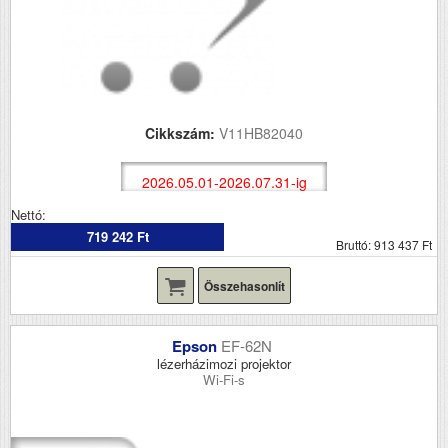
Cikkszám:
V11HB82040
2026.05.01-2026.07.31-ig
Nettó:
719 242 Ft
Bruttó: 913 437 Ft
Összehasonlít
Epson
EF-62N
lézerházimozi projektor
Wi-Fi-s