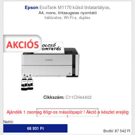
Epson
EcoTank M1170 külső tintatartályos,
A4, mono, tintasugaras nyomtató
hálózatos, Wi-Fi-s, duplex
Cikkszám:
C11CH44402
Ajándék 1 csomag 80gr-os másolópapír ! Akció a készlet erejéig
!
Nettó:
68 931 Ft
Bruttó: 87 542 Ft