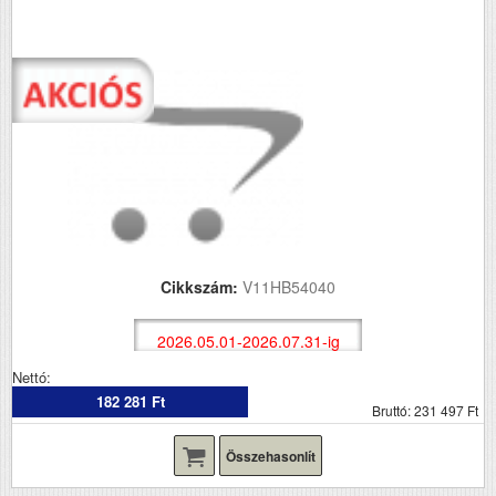
Cikkszám:
V11HB54040
2026.05.01-2026.07.31-ig
Nettó:
182 281 Ft
Bruttó: 231 497 Ft
Összehasonlít