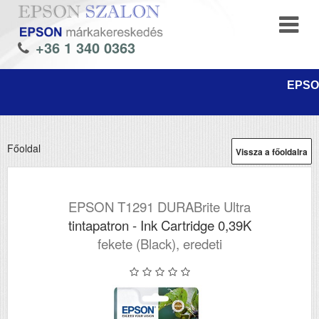
+36 1 340 0363
EPSON
Főoldal
Vissza a főoldalra
EPSON T1291 DURABrite Ultra
tintapatron - Ink Cartridge 0,39K
fekete (Black), eredeti