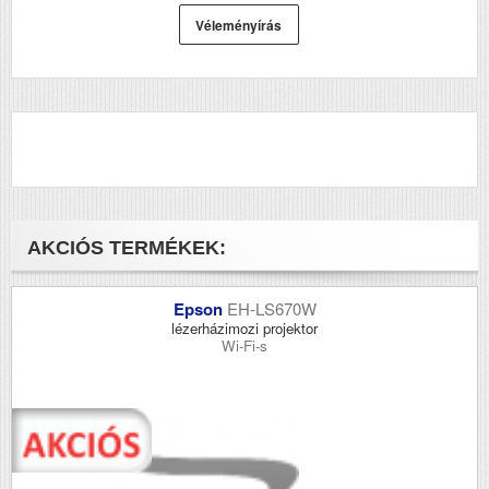
Véleményírás
AKCIÓS TERMÉKEK:
Epson
EH-LS670W
lézerházimozi projektor
Wi-Fi-s