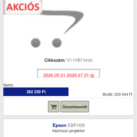
Cikkszám:
V11HB73440
2026.05.01-2026.07.31-ig
Nettó:
262 239 Ft
Bruttó: 333 044 Ft
Összehasonlít
Epson
EBFH08
házimozi projektor