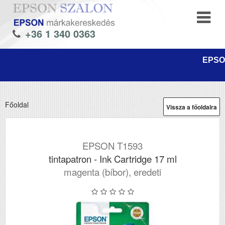
+36 1 340 0363
EPSON
Főoldal
Vissza a főoldalra
EPSON T1593
tintapatron - Ink Cartridge 17 ml
magenta (bíbor), eredeti