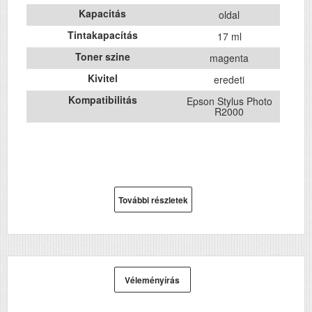
Kapacitás
oldal
Tintakapacítás
17 ml
Toner szine
magenta
Kivitel
eredeti
Kompatibilitás
Epson Stylus Photo
R2000
További részletek
Véleményírás