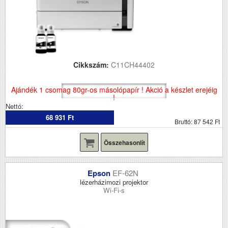
Cikkszám:
C11CH44402
Ajándék 1 csomag 80gr-os másolópapír ! Akció a készlet erejéig
!
Nettó:
68 931 Ft
Bruttó: 87 542 Ft
Összehasonlít
Epson
EF-62N
lézerházimozi projektor
Wi-Fi-s