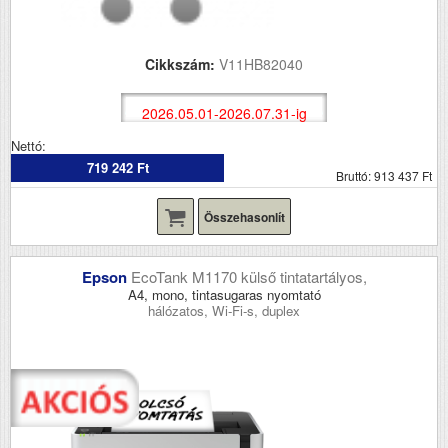
Cikkszám:
V11HB82040
2026.05.01-2026.07.31-ig
Nettó:
719 242 Ft
Bruttó: 913 437 Ft
Összehasonlít
Epson
EcoTank M1170 külső tintatartályos,
A4, mono, tintasugaras nyomtató
hálózatos, Wi-Fi-s, duplex