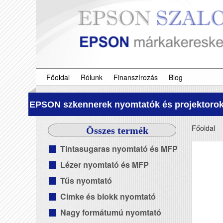
Főoldal
Rólunk
Finanszírozás
Blog
EPSON szkennerek nyomtatók és projektorok
Főoldal
Összes termék
Tintasugaras nyomtató és MFP
Lézer nyomtató és MFP
Tűs nyomtató
Cimke és blokk nyomtató
Nagy formátumú nyomtató