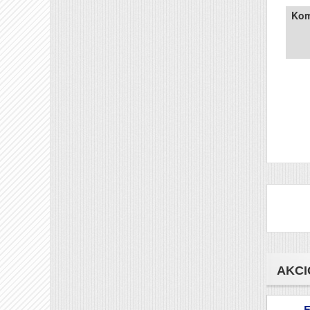
Kom
AKCI