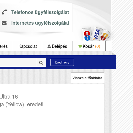
Telefonos ügyfélszolgálat
Internetes ügyfélszolgálat
érés
Kapcsolat
Belépés
Kosár
(0)
Eredmény
Vissza a főoldalra
ltra 16
a (Yellow), eredeti