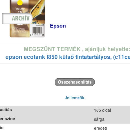
Epson
MEGSZŰNT TERMÉK
, ajánljuk helyette
epson ecotank l850 külső tintatartályos, (c11c
Jellemzők
acitás
165 oldal
er szine
sárga
tel
eredeti