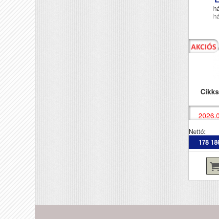
há
há
Cikk
2026.0
Nettó:
178 18