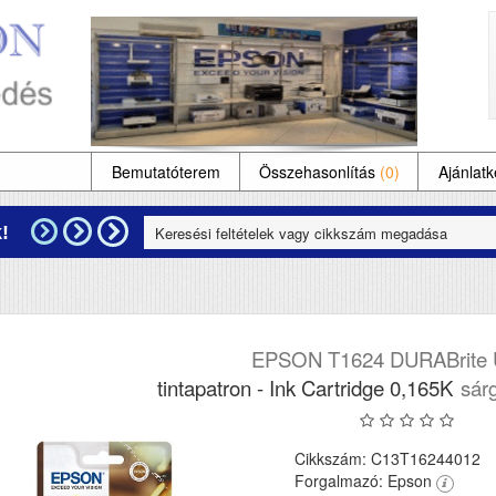
Bemutatóterem
Összehasonlítás
(0)
Ajánlatk
!
EPSON T1624 DURABrite U
tintapatron - Ink Cartridge 0,165K
sárg
Cikkszám: C13T16244012
Forgalmazó: Epson