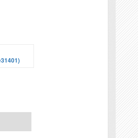
:
e31401)