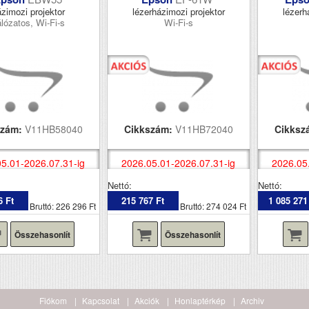
zimozi projektor
lézerházimozi projektor
lézerh
lózatos, Wi-Fi-s
Wi-Fi-s
szám:
V11HB58040
Cikkszám:
V11HB72040
Cikksz
5.01-2026.07.31-ig
2026.05.01-2026.07.31-ig
2026.05
Nettó:
Nettó:
6 Ft
215 767 Ft
1 085 271
Bruttó: 226 296 Ft
Bruttó: 274 024 Ft
Összehasonlít
Összehasonlít
Fiókom
Kapcsolat
Akciók
Honlaptérkép
Archiv