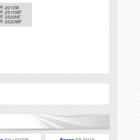
WF-2010W
WF-2510WF
WF-2520NF
WF-2530WF
Véleményírás
on
EH-LS970B
Epson
EB-FH18