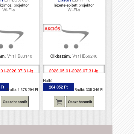
ázimozi projektor
lézertelepített projektor
Wi-Fi-s
Wi-Fi-s
ám:
V11HB83140
Cikkszám:
V11HB59240
.01-2026.07.31-ig
2026.05.01-2026.07.31-ig
Nettó:
 Ft
264 052 Ft
Bruttó: 1 378 294 Ft
Bruttó: 335 346 Ft
Összehasonlít
Összehasonlít