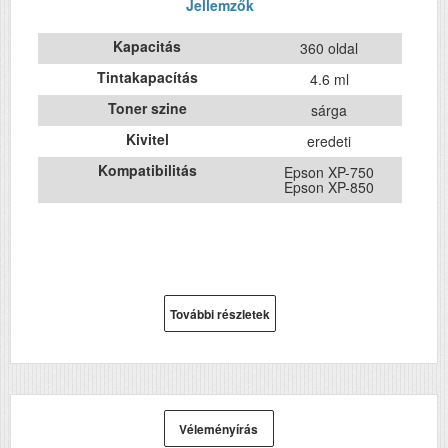
Jellemzők
Kapacitás
360 oldal
Tintakapacítás
4.6 ml
Toner szine
sárga
Kivitel
eredeti
Kompatibilitás
Epson XP-750
Epson XP-850
További részletek
Véleményírás