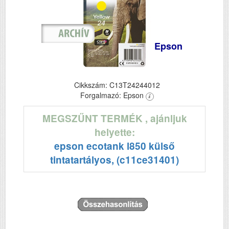
Epson
Cikkszám: C13T24244012
Forgalmazó: Epson
MEGSZŰNT TERMÉK
, ajánljuk
helyette:
epson ecotank l850 külső
tintatartályos, (c11ce31401)