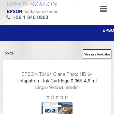
+36 1 340 0363
EPSON
Főoldal
Vissza a főoldalra
EPSON T2424 Claria Photo HD 24
tintapatron - Ink Cartridge 0,36K 4,6 ml
sárga (Yellow), eredeti