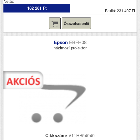
Nettó:
182 281 Ft
Bruttó: 231 497 Ft
Összehasonlít
Epson
EBFH08
házimozi projektor
Cikkszám:
V11HB54040