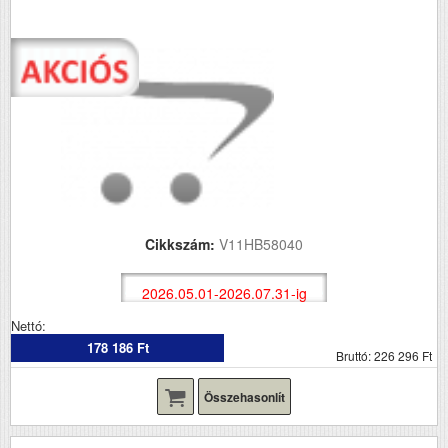
Cikkszám:
V11HB58040
2026.05.01-2026.07.31-ig
Nettó:
178 186 Ft
Bruttó: 226 296 Ft
Összehasonlít