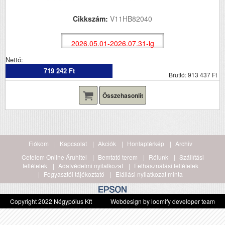
Cikkszám:
V11HB82040
2026.05.01-2026.07.31-ig
Nettó:
719 242 Ft
Bruttó: 913 437 Ft
Összehasonlít
Fiókom
Kapcsolat
Akciók
Honlaptérkép
Archiv
Cetelem Online Áruhitel
Bemtató terem
Rólunk
Szállítási
feltételek
Adatvédelmi nyilatkozat
Felhasználási feltételek
Fogyasztói tájékoztató
Elállási nyilatkozat minta
Copyright 2022 Négypólus Kft
Webdesign by loomify developer team