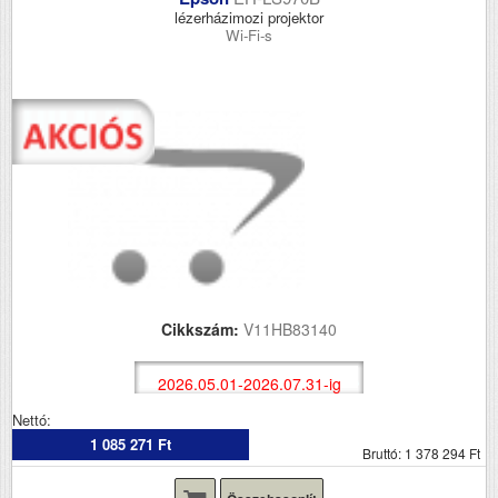
lézerházimozi projektor
Wi-Fi-s
Cikkszám:
V11HB83140
2026.05.01-2026.07.31-ig
Nettó:
1 085 271 Ft
Bruttó: 1 378 294 Ft