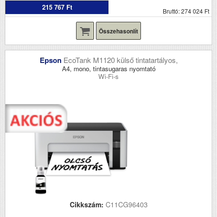
215 767 Ft
Bruttó: 274 024 Ft
Összehasonlít
Epson
EcoTank M1120 külső tintatartályos,
A4, mono, tintasugaras nyomtató
Wi-Fi-s
Cikkszám:
C11CG96403