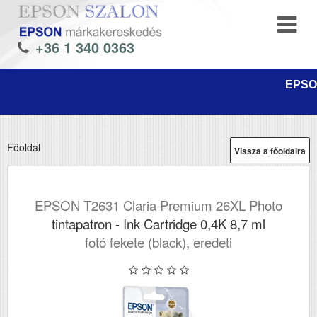
+36 1 340 0363
EPSON
Főoldal
Vissza a főoldalra
EPSON T2631 Claria Premium 26XL Photo
tintapatron - Ink Cartridge 0,4K 8,7 ml
fotó fekete (black), eredeti