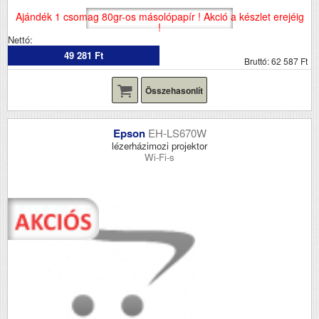
Ajándék 1 csomag 80gr-os másolópapír ! Akció a készlet erejéig
!
Nettó:
49 281 Ft
Bruttó: 62 587 Ft
Összehasonlít
Epson
EH-LS670W
lézerházimozi projektor
Wi-Fi-s