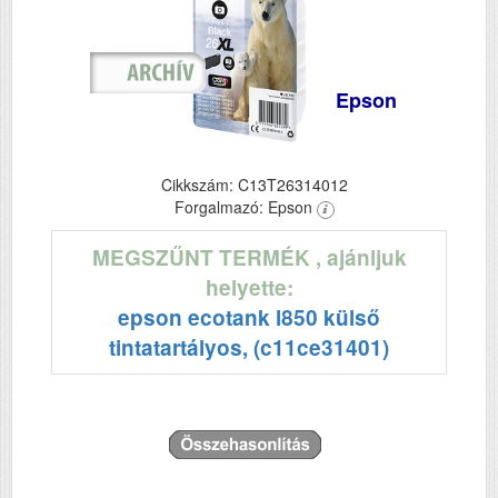
Epson
Cikkszám: C13T26314012
Forgalmazó: Epson
MEGSZŰNT TERMÉK
, ajánljuk
helyette:
epson ecotank l850 külső
tintatartályos, (c11ce31401)