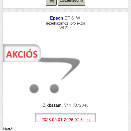
Összehasonlít
Epson
EF-61W
lézerházimozi projektor
Wi-Fi-s
Cikkszám:
V11HB72040
2026.05.01-2026.07.31-ig
Nettó: