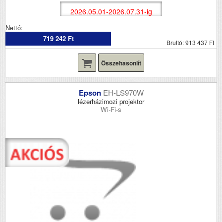
2026.05.01-2026.07.31-ig
Nettó:
719 242 Ft
Bruttó: 913 437 Ft
Összehasonlít
Epson
EH-LS970W
lézerházimozi projektor
Wi-Fi-s