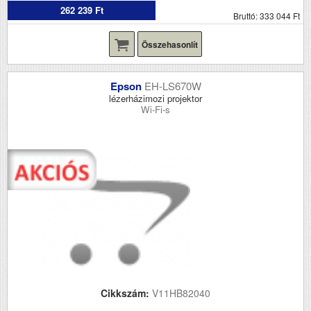
262 239 Ft
Bruttó: 333 044 Ft
Összehasonlít
Epson
EH-LS670W
lézerházimozi projektor
Wi-Fi-s
Cikkszám:
V11HB82040