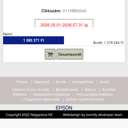
Cikkszám:
V11HB83040
2026.05.01-2026.07.31-ig
Nettó:
1 085 271 Ft
Bruttó: 1 378 294 Ft
Összehasonlít
Fiókom
Kapcsolat
Akciók
Honlaptérkép
Archiv
Cetelem Online Áruhitel
Bemtató terem
Rólunk
Szállítási
feltételek
Adatvédelmi nyilatkozat
Felhasználási feltételek
Fogyasztói tájékoztató
Elállási nyilatkozat minta
Copyright 2022 Négypólus Kft
Webdesign by loomify developer team