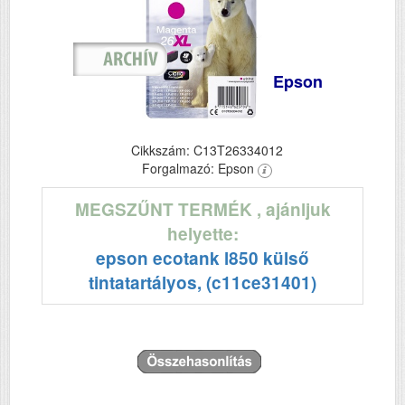
Epson
Cikkszám: C13T26334012
Forgalmazó: Epson
MEGSZŰNT TERMÉK
, ajánljuk
helyette:
epson ecotank l850 külső
tintatartályos, (c11ce31401)