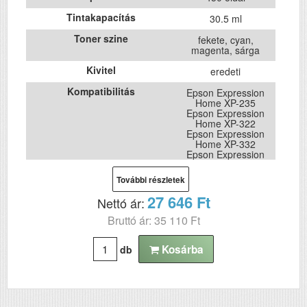
Tintakapacítás
30.5 ml
Toner szine
fekete, cyan,
magenta, sárga
Kivitel
eredeti
Kompatibilitás
Epson Expression
Home XP-235
Epson Expression
Home XP-322
Epson Expression
Home XP-332
Epson Expression
Home XP-335
Epson Expression
További részletek
Home XP-432
Epson Expression
27 646 Ft
Nettó ár:
Home XP-435
Bruttó ár: 35 110 Ft
Kosárba
db