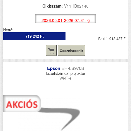
Cikkszám:
V11HB82140
2026.05.01-2026.07.31-ig
Nettó:
719 242 Ft
Bruttó: 913 437 Ft
Összehasonlít
Epson
EH-LS970B
lézerházimozi projektor
Wi-Fi-s