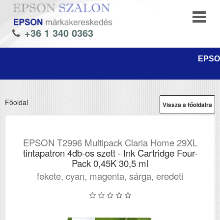
+36 1 340 0363
EPSON
Főoldal
Vissza a főoldalra
EPSON T2996 Multipack Claria Home 29XL
tintapatron 4db-os szett - Ink Cartridge Four-
Pack 0,45K 30,5 ml
fekete, cyan, magenta, sárga, eredeti