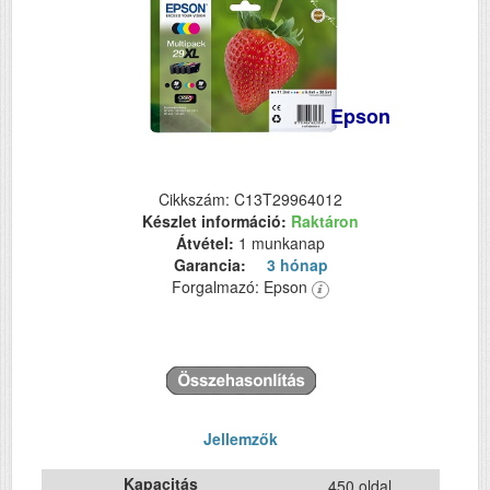
Epson
Cikkszám: C13T29964012
Készlet információ:
Raktáron
Átvétel:
1 munkanap
Garancia:
3 hónap
Forgalmazó: Epson
Jellemzők
Kapacitás
450 oldal