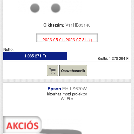
Cikkszám:
V11HB83140
2026.05.01-2026.07.31-ig
Nettó:
1 085 271 Ft
Bruttó: 1 378 294 Ft
Összehasonlít
Epson
EH-LS670W
lézerházimozi projektor
Wi-Fi-s