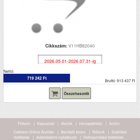
Cikkszám:
V11HB82040
2026.05.01-2026.07.31-ig
Nettó:
719 242 Ft
Bruttó: 913 437 Ft
Összehasonlít
Fiókom
Kapcsolat
Akciók
Honlaptérkép
Archiv
Cetelem Online Áruhitel
Bemtató terem
Rólunk
Szállítási
feltételek
Adatvédelmi nyilatkozat
Felhasználási feltételek