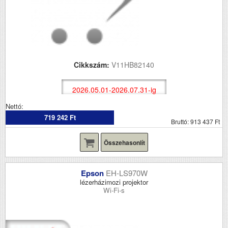
Cikkszám:
V11HB82140
2026.05.01-2026.07.31-ig
Nettó:
719 242 Ft
Bruttó: 913 437 Ft
Összehasonlít
Epson
EH-LS970W
lézerházimozi projektor
Wi-Fi-s