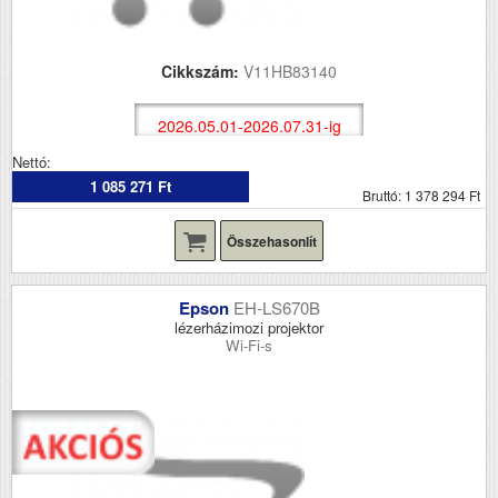
Cikkszám:
V11HB83140
2026.05.01-2026.07.31-ig
Nettó:
1 085 271 Ft
Bruttó: 1 378 294 Ft
Összehasonlít
Epson
EH-LS670B
lézerházimozi projektor
Wi-Fi-s