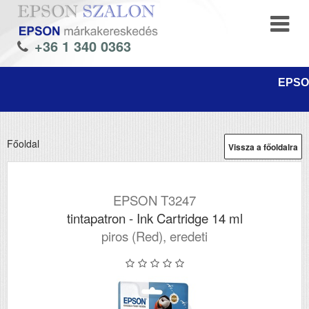
+36 1 340 0363
EPSON
Főoldal
Vissza a főoldalra
EPSON T3247
tintapatron - Ink Cartridge 14 ml
piros (Red), eredeti