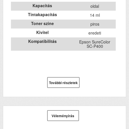
Kapacitás
oldal
Tintakapacítás
14 ml
Toner szine
piros
Kivitel
eredeti
Kompatibilitás
Epson SureColor
SC-P400
További részletek
Véleményírás