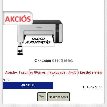
Cikkszám:
C11CG96403
Ajándék 1 csomag 80gr-os másolópapír ! Akció a készlet erejéig
!
Nettó:
49 281 Ft
Bruttó: 62 587 Ft
Összehasonlít