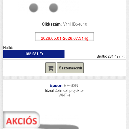
Cikkszám:
V11HB54040
2026.05.01-2026.07.31-ig
Nettó:
182 281 Ft
Bruttó: 231 497 Ft
Összehasonlít
Epson
EF-62N
lézerházimozi projektor
Wi-Fi-s