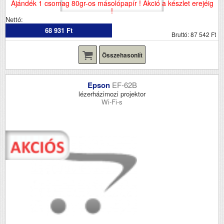
Ajándék 1 csomag 80gr-os másolópapír ! Akció a készlet erejéig
!
Nettó:
68 931 Ft
Bruttó: 87 542 Ft
Összehasonlít
Epson
EF-62B
lézerházimozi projektor
Wi-Fi-s