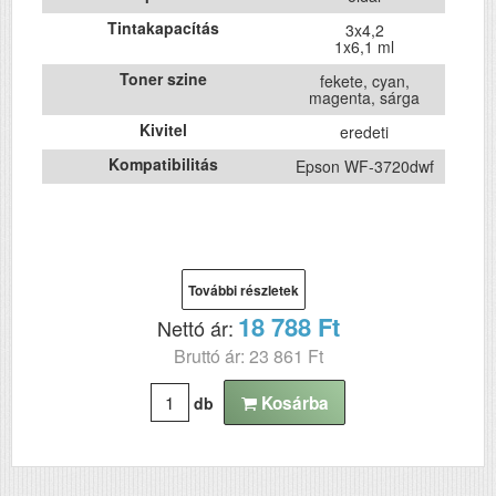
Tintakapacítás
3x4,2
1x6,1 ml
Toner szine
fekete, cyan,
magenta, sárga
Kivitel
eredeti
Kompatibilitás
Epson WF-3720dwf
További részletek
18 788 Ft
Nettó ár:
Bruttó ár: 23 861 Ft
Kosárba
db