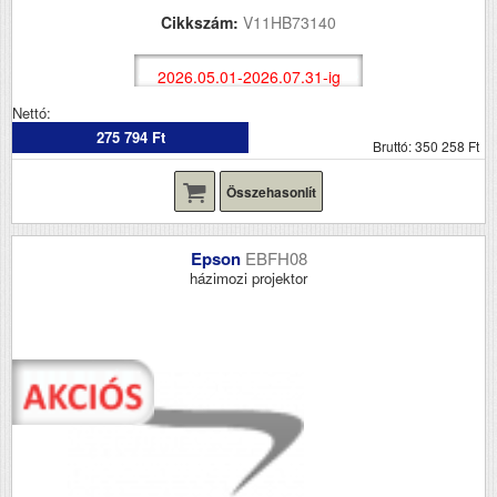
Cikkszám:
V11HB73140
2026.05.01-2026.07.31-ig
Nettó:
275 794 Ft
Bruttó: 350 258 Ft
Összehasonlít
Epson
EBFH08
házimozi projektor