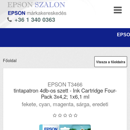
+36 1 340 0363
EPSON
Főoldal
Vissza a főoldalra
EPSON T3466
tintapatron 4db-os szett - Ink Cartridge Four-
Pack 3x4,2; 1x6,1 ml
fekete, cyan, magenta, sárga, eredeti