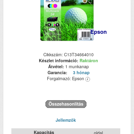
Epson
Cikkszám: C13T34664010
Készlet információ:
Raktáron
Átvétel:
1 munkanap
Garancia:
3 hónap
Forgalmazó: Epson
Jellemzők
Kapacitás
oldal