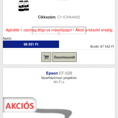
Cikkszám:
C11CH44402
Ajándék 1 csomag 80gr-os másolópapír ! Akció a készlet erejéig
!
Nettó:
68 931 Ft
Bruttó: 87 542 Ft
Összehasonlít
Epson
EF-62B
lézerházimozi projektor
Wi-Fi-s