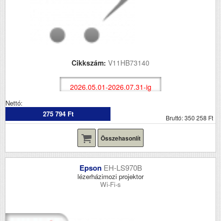
Cikkszám:
V11HB73140
2026.05.01-2026.07.31-ig
Nettó:
275 794 Ft
Bruttó: 350 258 Ft
Összehasonlít
Epson
EH-LS970B
lézerházimozi projektor
Wi-Fi-s