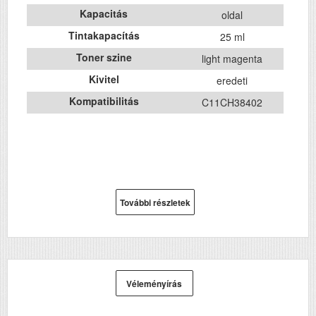
Kapacitás
oldal
Tintakapacítás
25 ml
Toner szine
light magenta
Kivitel
eredeti
Kompatibilitás
C11CH38402
További részletek
Véleményírás