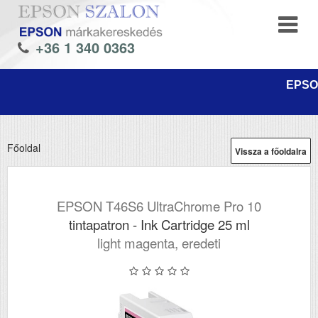
+36 1 340 0363
EPSON
Főoldal
Vissza a főoldalra
EPSON T46S6 UltraChrome Pro 10
tintapatron - Ink Cartridge 25 ml
light magenta, eredeti