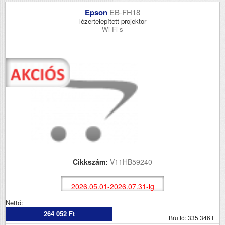
Epson
EB-FH18
lézertelepített projektor
Wi-Fi-s
Cikkszám:
V11HB59240
2026.05.01-2026.07.31-ig
Nettó:
264 052 Ft
Bruttó: 335 346 Ft