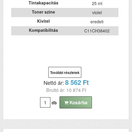
Tintakapacítás
25 ml
Toner szine
violet
Kivitel
eredeti
Kompatibilitás
C11CH38402
További részletek
8 562 Ft
Nettó ár:
Bruttó ár: 10 874 Ft
Kosárba
db