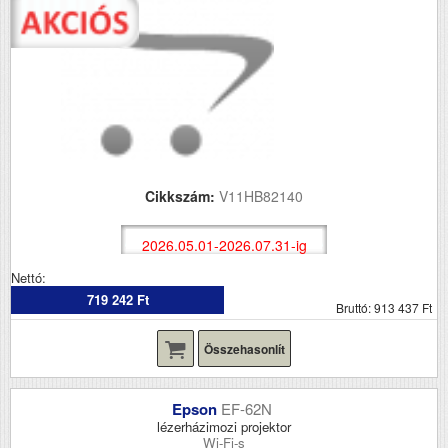
Cikkszám:
V11HB82140
2026.05.01-2026.07.31-ig
Nettó:
719 242 Ft
Bruttó: 913 437 Ft
Összehasonlít
Epson
EF-62N
lézerházimozi projektor
Wi-Fi-s