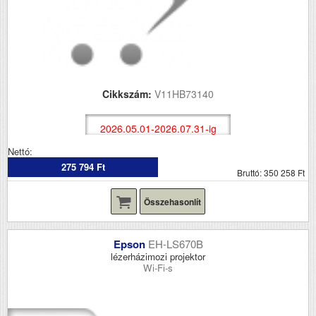
Cikkszám:
V11HB73140
2026.05.01-2026.07.31-ig
Nettó:
275 794 Ft
Bruttó: 350 258 Ft
Összehasonlít
Epson
EH-LS670B
lézerházimozi projektor
Wi-Fi-s