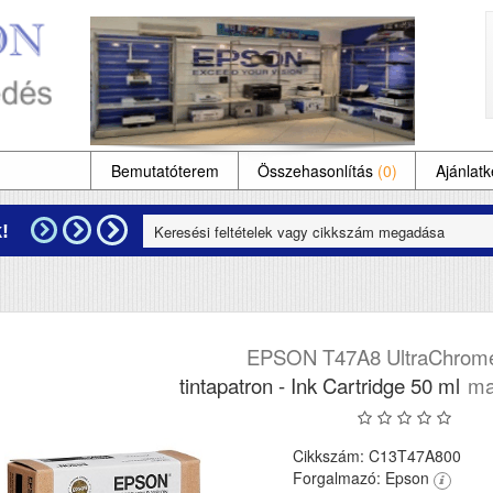
Bemutatóterem
Összehasonlítás
(0)
Ajánlatk
!
EPSON T47A8 UltraChrome
tintapatron - Ink Cartridge 50 ml
ma
Cikkszám: C13T47A800
Forgalmazó: Epson