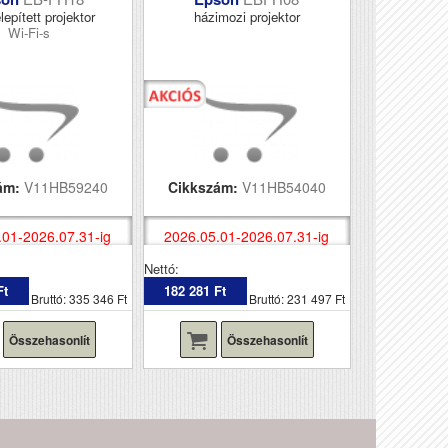
lepített projektor
házimozi projektor
Wi-Fi-s
ám:
V11HB59240
Cikkszám:
V11HB54040
.01-2026.07.31-ig
2026.05.01-2026.07.31-ig
Nettó:
Ft
182 281 Ft
Bruttó: 335 346 Ft
Bruttó: 231 497 Ft
Összehasonlít
Összehasonlít