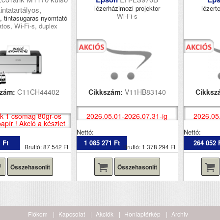
lézerházimozi projektor
lézerte
tintatartályos,
Wi-Fi-s
, tintasugaras nyomtató
tos, Wi-Fi-s, duplex
szám:
C11CH44402
Cikkszám:
V11HB83140
Cikksz
k 1 csomag 80gr-os
2026.05.01-2026.07.31-ig
2026.05
pír ! Akció a készlet
erejéig !
Nettó:
Nettó:
 Ft
1 085 271 Ft
264 052 
Bruttó: 87 542 Ft
Bruttó: 1 378 294 Ft
Összehasonlít
Összehasonlít
Fiókom
Kapcsolat
Akciók
Honlaptérkép
Archiv