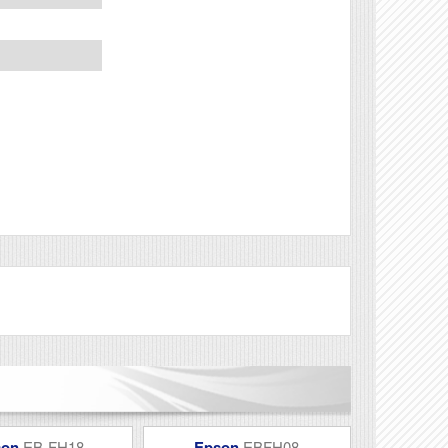
Véleményírás
son
EB-FH18
Epson
EBFH08