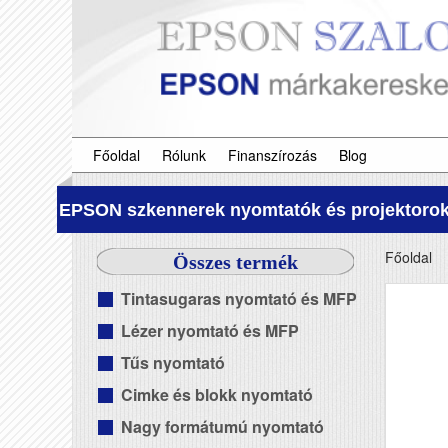
Főoldal
Rólunk
Finanszírozás
Blog
EPSON szkennerek nyomtatók és projektorok
Főoldal
Összes termék
Tintasugaras nyomtató és MFP
Lézer nyomtató és MFP
Tűs nyomtató
Cimke és blokk nyomtató
Nagy formátumú nyomtató