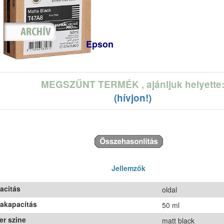
Epson
MEGSZŰNT TERMÉK
, ajánljuk helyette
(hívjon!)
Jellemzők
acitás
oldal
takapacítás
50 ml
er szine
matt black