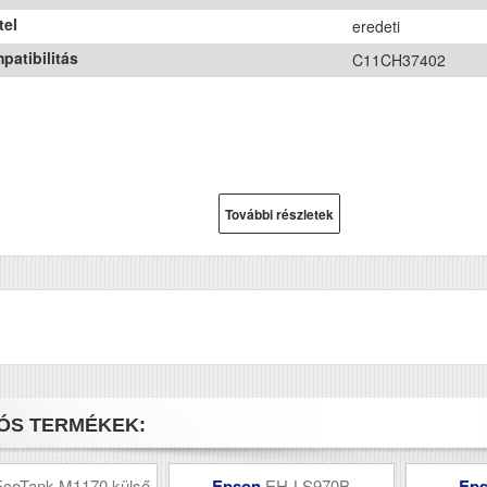
tel
eredeti
patibilitás
C11CH37402
További részletek
ÓS TERMÉKEK:
EcoTank M1170 külső
Epson
EH-LS970B
Ep