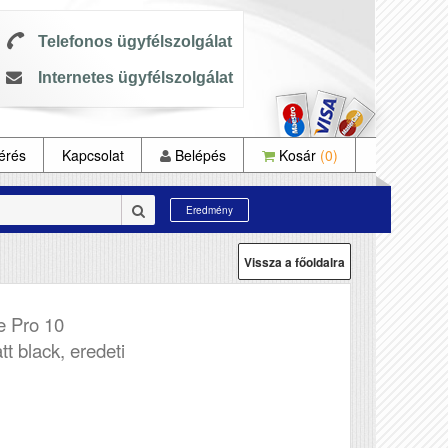
Telefonos ügyfélszolgálat
Internetes ügyfélszolgálat
érés
Kapcsolat
Belépés
Kosár
(0)
Eredmény
Vissza a főoldalra
 Pro 10
tt black, eredeti