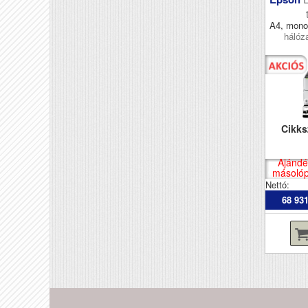
A4, mono
hálóza
Cikk
Ajándé
másolópa
Nettó:
68 931