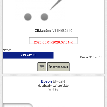
Cikkszám:
V11HB82140
2026.05.01-2026.07.31-ig
Nettó:
719 242 Ft
Bruttó: 913 437 Ft
Összehasonlít
Epson
EF-62N
lézerházimozi projektor
Wi-Fi-s