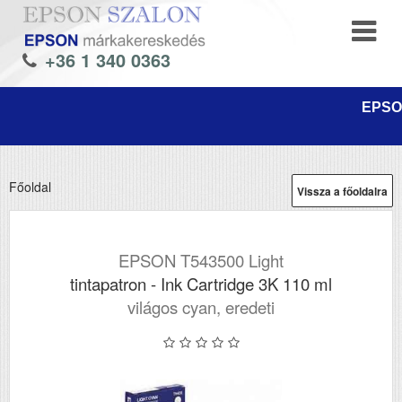
+36 1 340 0363
EPSON
Főoldal
Vissza a főoldalra
EPSON T543500 Light
tintapatron - Ink Cartridge 3K 110 ml
világos cyan, eredeti