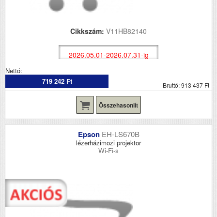
Cikkszám:
V11HB82140
2026.05.01-2026.07.31-ig
Nettó:
719 242 Ft
Bruttó: 913 437 Ft
Összehasonlít
Epson
EH-LS670B
lézerházimozi projektor
Wi-Fi-s