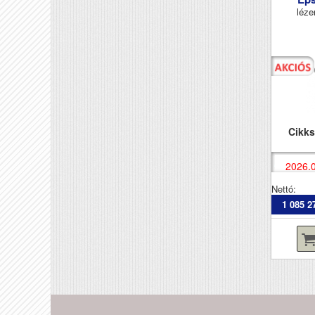
léze
Cikk
2026.0
Nettó:
1 085 2