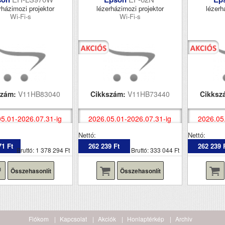
rházimozi projektor
lézerházimozi projektor
lézerh
Wi-Fi-s
Wi-Fi-s
szám:
V11HB83040
Cikkszám:
V11HB73440
Cikksz
5.01-2026.07.31-ig
2026.05.01-2026.07.31-ig
2026.05
Nettó:
Nettó:
71 Ft
262 239 Ft
262 239 
Bruttó: 1 378 294 Ft
Bruttó: 333 044 Ft
Összehasonlít
Összehasonlít
Fiókom
Kapcsolat
Akciók
Honlaptérkép
Archiv