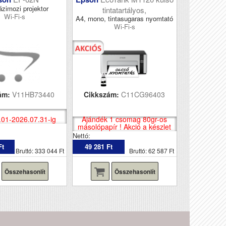
ázimozi projektor
tintatartályos,
Wi-Fi-s
A4, mono, tintasugaras nyomtató
Wi-Fi-s
ám:
V11HB73440
Cikkszám:
C11CG96403
.01-2026.07.31-ig
Ajándék 1 csomag 80gr-os
másolópapír ! Akció a készlet
erejéig !
Nettó:
Ft
49 281 Ft
Bruttó: 333 044 Ft
Bruttó: 62 587 Ft
Összehasonlít
Összehasonlít