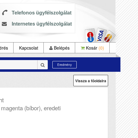
Telefonos ügyfélszolgálat
Internetes ügyfélszolgálat
érés
Kapcsolat
Belépés
Kosár
(0)
Eredmény
Vissza a főoldalra
ht
 magenta (bíbor), eredeti