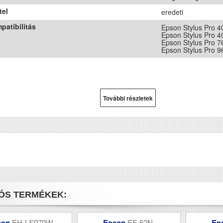
tel
eredeti
patibilitás
Epson Stylus Pro 
Epson Stylus Pro 
Epson Stylus Pro 7
Epson Stylus Pro 9
További részletek
ÓS TERMÉKEK:
son
EH-LS970W
Epson
EF-62N
Ep