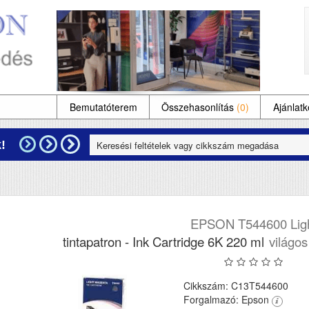
Bemutatóterem
Összehasonlítás
(0)
Ajánlatk
!
EPSON T544600 Lig
tintapatron - Ink Cartridge 6K 220 ml
világos
Cikkszám: C13T544600
Forgalmazó: Epson