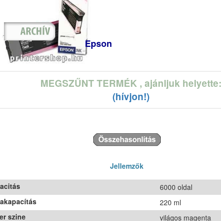
Epson
MEGSZŰNT TERMÉK
, ajánljuk helyette
(hívjon!)
Jellemzők
acitás
6000 oldal
takapacítás
220 ml
er szine
világos magenta