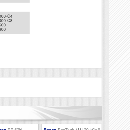
4000-C4
4000-C8
600
600
Véleményírás
son
EF-62N
Epson
EcoTank M1120 külső