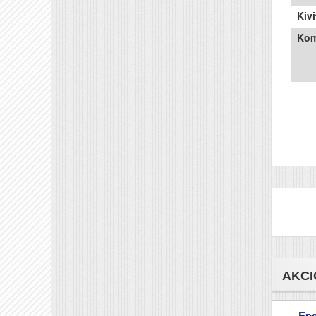
Kivi
Kom
AKCI
Ep