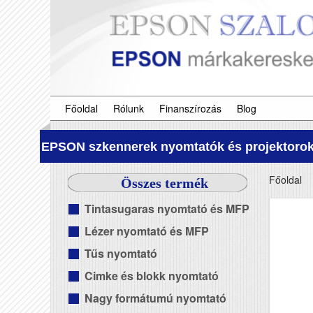
Főoldal
Rólunk
Finanszírozás
Blog
EPSON szkennerek nyomtatók és projektorok
Főoldal
Összes termék
Tintasugaras nyomtató és MFP
Lézer nyomtató és MFP
Tűs nyomtató
Cimke és blokk nyomtató
Nagy formátumú nyomtató