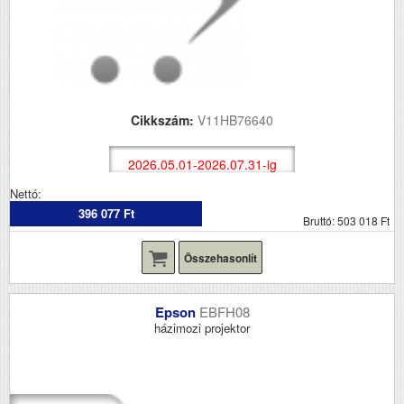
Cikkszám:
V11HB76640
2026.05.01-2026.07.31-ig
Nettó:
396 077 Ft
Bruttó: 503 018 Ft
Összehasonlít
Epson
EBFH08
házimozi projektor