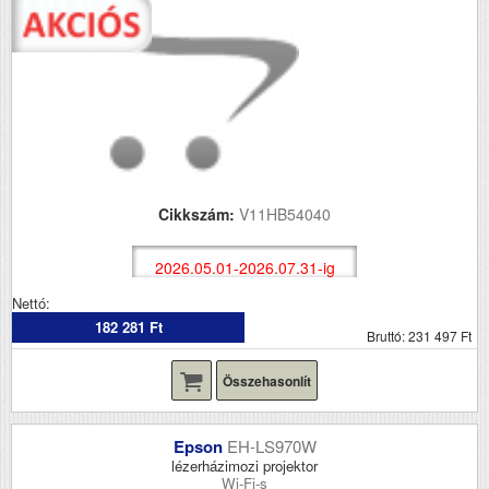
Cikkszám:
V11HB54040
2026.05.01-2026.07.31-ig
Nettó:
182 281 Ft
Bruttó: 231 497 Ft
Összehasonlít
Epson
EH-LS970W
lézerházimozi projektor
Wi-Fi-s