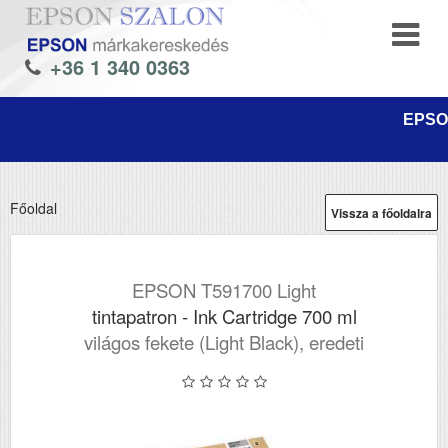
+36 1 340 0363
EPSON
Főoldal
Vissza a főoldalra
EPSON T591700 Light
tintapatron - Ink Cartridge 700 ml
világos fekete (Light Black), eredeti