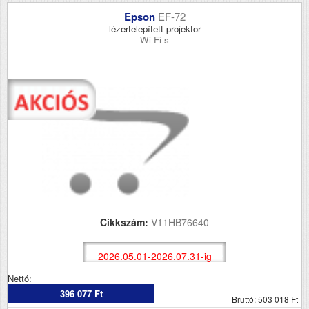
Epson
EF-72
lézertelepített projektor
Wi-Fi-s
Cikkszám:
V11HB76640
2026.05.01-2026.07.31-ig
Nettó:
396 077 Ft
Bruttó: 503 018 Ft