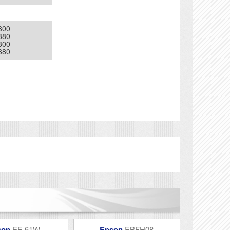
800
880
800
880
Véleményírás
son
EF-61W
Epson
EBFH08