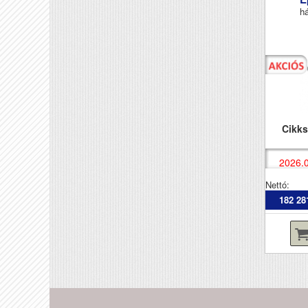
há
Cikk
2026.0
Nettó:
182 28