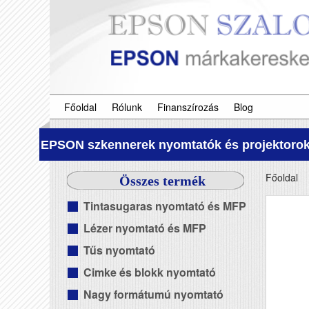
Főoldal
Rólunk
Finanszírozás
Blog
EPSON szkennerek nyomtatók és projektorok
Főoldal
Összes termék
Tintasugaras nyomtató és MFP
Lézer nyomtató és MFP
Tűs nyomtató
Cimke és blokk nyomtató
Nagy formátumú nyomtató