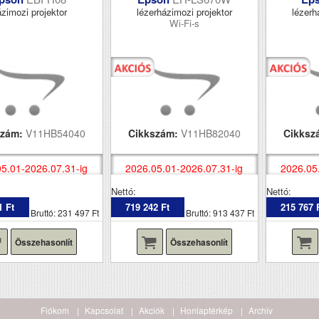
zimozi projektor
lézerházimozi projektor
lézerh
Wi-Fi-s
szám:
V11HB54040
Cikkszám:
V11HB82040
Cikksz
5.01-2026.07.31-ig
2026.05.01-2026.07.31-ig
2026.05
Nettó:
Nettó:
1 Ft
719 242 Ft
215 767 
Bruttó: 231 497 Ft
Bruttó: 913 437 Ft
Összehasonlít
Összehasonlít
Fiókom
Kapcsolat
Akciók
Honlaptérkép
Archiv