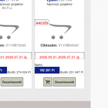
ázimozi projektor
házimozi projektor
Wi-Fi-s
ám:
V11HB72040
Cikkszám:
V11HB54040
.01-2026.07.31-ig
2026.05.01-2026.07.31-ig
Nettó:
Ft
182 281 Ft
Bruttó: 274 024 Ft
Bruttó: 231 497 Ft
Összehasonlít
Összehasonlít