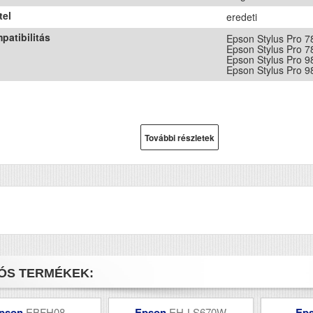
tel
eredeti
patibilitás
Epson Stylus Pro 7
Epson Stylus Pro 7
Epson Stylus Pro 9
Epson Stylus Pro 9
További részletek
ÓS TERMÉKEK:
pson
EBFH08
Epson
EH-LS670W
Ep