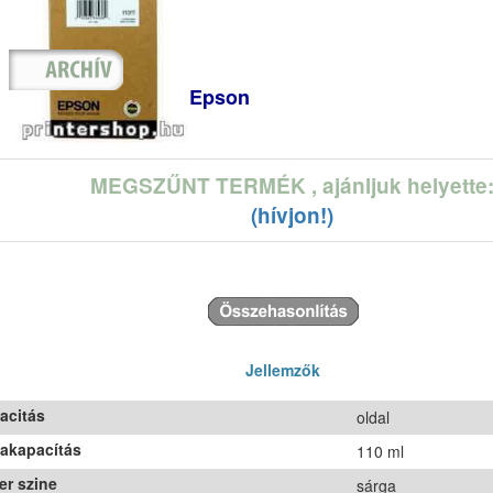
Epson
MEGSZŰNT TERMÉK
, ajánljuk helyette
(hívjon!)
Jellemzők
acitás
oldal
takapacítás
110 ml
er szine
sárga