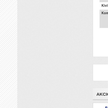
Kivi
Kom
AKCI
E