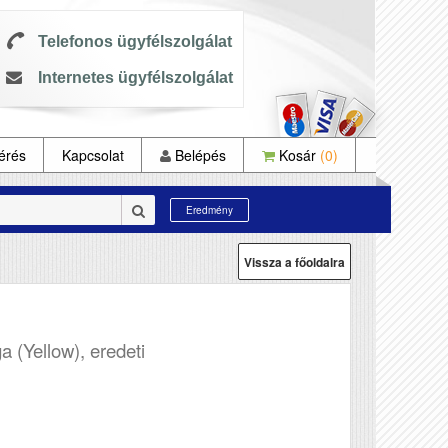
Telefonos ügyfélszolgálat
Internetes ügyfélszolgálat
érés
Kapcsolat
Belépés
Kosár
(0)
Eredmény
Vissza a főoldalra
a (Yellow), eredeti