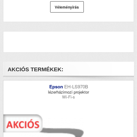
Véleményírás
AKCIÓS TERMÉKEK:
Epson
EH-LS970B
lézerházimozi projektor
Wi-Fi-s