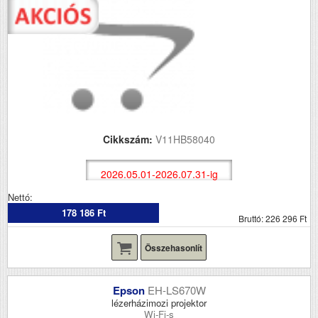
Cikkszám:
V11HB58040
2026.05.01-2026.07.31-ig
Nettó:
178 186 Ft
Bruttó: 226 296 Ft
Összehasonlít
Epson
EH-LS670W
lézerházimozi projektor
Wi-Fi-s