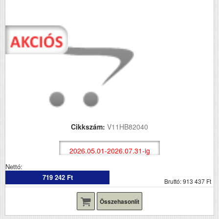
Cikkszám:
V11HB82040
2026.05.01-2026.07.31-ig
Nettó:
719 242 Ft
Bruttó: 913 437 Ft
Összehasonlít