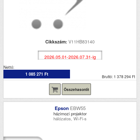
Cikkszám:
V11HB83140
2026.05.01-2026.07.31-ig
Nettó:
1 085 271 Ft
Bruttó: 1 378 294 Ft
Összehasonlít
Epson
EBW55
házimozi projektor
hálózatos, Wi-Fi-s