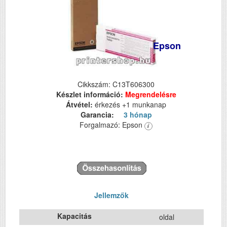
Epson
Cikkszám: C13T606300
Készlet információ:
Megrendelésre
Átvétel:
érkezés +1 munkanap
Garancia:
3 hónap
Forgalmazó: Epson
Jellemzők
Kapacitás
oldal