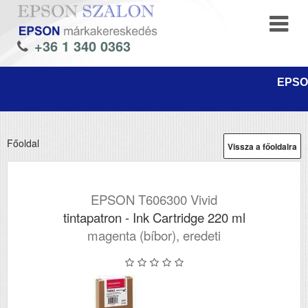
+36 1 340 0363
EPSON
Főoldal
Vissza a főoldalra
EPSON T606300 Vivid
tintapatron - Ink Cartridge 220 ml
magenta (bíbor), eredeti