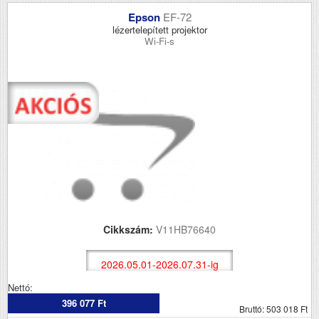
Epson
EF-72
lézertelepített projektor
Wi-Fi-s
Cikkszám:
V11HB76640
2026.05.01-2026.07.31-ig
Nettó:
396 077 Ft
Bruttó: 503 018 Ft