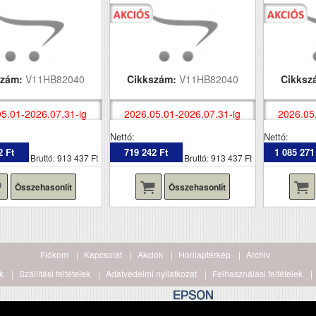
szám:
V11HB82040
Cikkszám:
V11HB82040
Cikksz
5.01-2026.07.31-ig
2026.05.01-2026.07.31-ig
2026.05
Nettó:
Nettó:
2 Ft
719 242 Ft
1 085 271
Bruttó: 913 437 Ft
Bruttó: 913 437 Ft
Összehasonlít
Összehasonlít
Fiókom
Kapcsolat
Akciók
Honlaptérkép
Archiv
k
Szállítási feltételek
Adatvédelmi nyilatkozat
Felhasználási feltételek