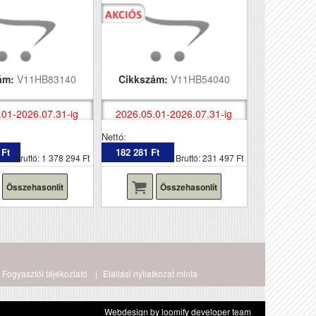
ám:
V11HB83140
Cikkszám:
V11HB54040
.01-2026.07.31-ig
2026.05.01-2026.07.31-ig
Nettó:
 Ft
182 281 Ft
Bruttó: 1 378 294 Ft
Bruttó: 231 497 Ft
Összehasonlít
Összehasonlít
Fogyasztói tájékoztató
Elállási nyilatkozat minta
Webdesign by loomify developer team