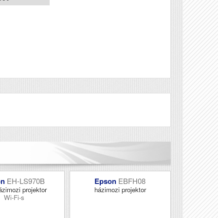
Véleményírás
on
EH-LS970B
Epson
EBFH08
ázimozi projektor
házimozi projektor
Wi-Fi-s