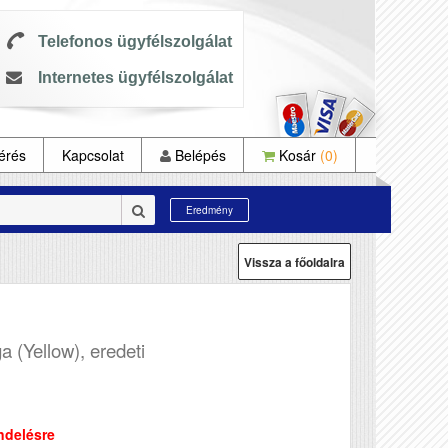
Telefonos ügyfélszolgálat
Internetes ügyfélszolgálat
érés
Kapcsolat
Belépés
Kosár
(0)
Eredmény
Vissza a főoldalra
a (Yellow), eredeti
ndelésre