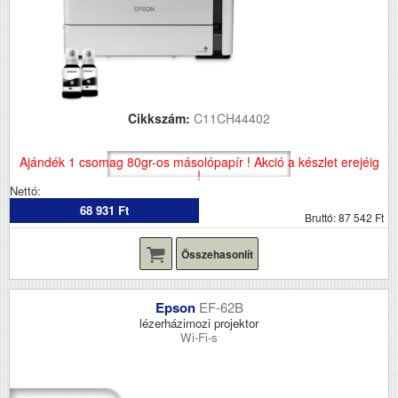
Cikkszám:
C11CH44402
Ajándék 1 csomag 80gr-os másolópapír ! Akció a készlet erejéig
!
Nettó:
68 931 Ft
Bruttó: 87 542 Ft
Összehasonlít
Epson
EF-62B
lézerházimozi projektor
Wi-Fi-s