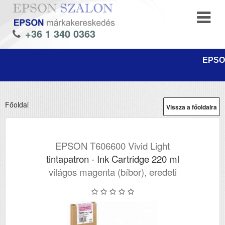
+36 1 340 0363
EPSON
Főoldal
Vissza a főoldalra
EPSON T606600 Vivid Light
tintapatron - Ink Cartridge 220 ml
világos magenta (bíbor), eredeti