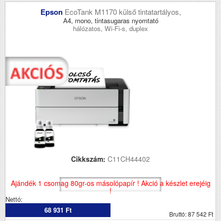
Epson
EcoTank M1170 külső tintatartályos,
A4, mono, tintasugaras nyomtató
hálózatos, Wi-Fi-s, duplex
Cikkszám:
C11CH44402
Ajándék 1 csomag 80gr-os másolópapír ! Akció a készlet erejéig
!
Nettó:
68 931 Ft
Bruttó: 87 542 Ft