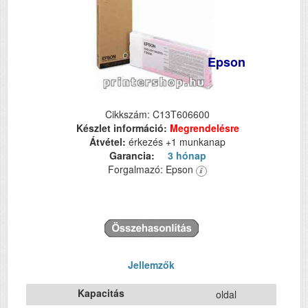
Epson
Cikkszám: C13T606600
Készlet információ:
Megrendelésre
Átvétel:
érkezés +1 munkanap
Garancia:
3 hónap
Forgalmazó: Epson
Jellemzők
Kapacitás
oldal