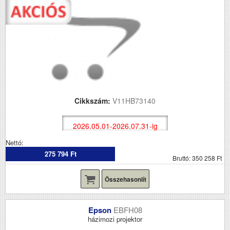
Cikkszám:
V11HB73140
2026.05.01-2026.07.31-ig
Nettó:
275 794 Ft
Bruttó: 350 258 Ft
Összehasonlít
Epson
EBFH08
házimozi projektor