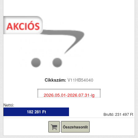
Cikkszám:
V11HB54040
2026.05.01-2026.07.31-ig
Nettó:
182 281 Ft
Bruttó: 231 497 Ft
Összehasonlít