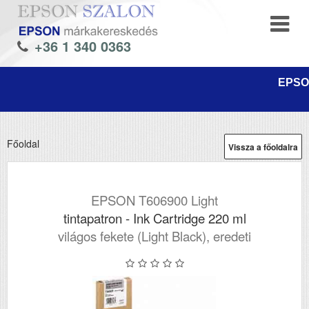
+36 1 340 0363
EPSON
Főoldal
Vissza a főoldalra
EPSON T606900 Light
tintapatron - Ink Cartridge 220 ml
világos fekete (Light Black), eredeti