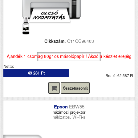
Cikkszám:
C11CG96403
Ajándék 1 csomag 80gr-os másolópapír ! Akció a készlet erejéig
!
Nettó:
49 281 Ft
Bruttó: 62 587 Ft
Összehasonlít
Epson
EBW55
házimozi projektor
hálózatos, Wi-Fi-s