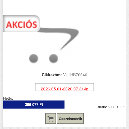
Cikkszám:
V11HB76640
2026.05.01-2026.07.31-ig
Nettó:
396 077 Ft
Bruttó: 503 018 Ft
Összehasonlít