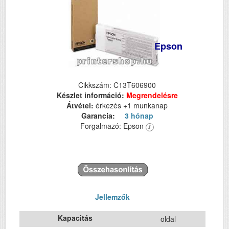
Epson
Cikkszám: C13T606900
Készlet információ:
Megrendelésre
Átvétel:
érkezés +1 munkanap
Garancia:
3 hónap
Forgalmazó: Epson
Jellemzők
Kapacitás
oldal