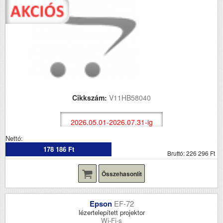
Cikkszám:
V11HB58040
2026.05.01-2026.07.31-ig
Nettó:
178 186 Ft
Bruttó: 226 296 Ft
Összehasonlít
Epson
EF-72
lézertelepített projektor
Wi-Fi-s