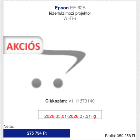
Epson
EF-62B
lézerházimozi projektor
Wi-Fi-s
Cikkszám:
V11HB73140
2026.05.01-2026.07.31-ig
Nettó:
275 794 Ft
Bruttó: 350 258 Ft