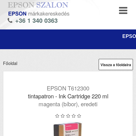
+36 1 340 0363
EPSON
Főoldal
Vissza a főoldalra
EPSON T612300
tintapatron - Ink Cartridge 220 ml
magenta (bíbor), eredeti