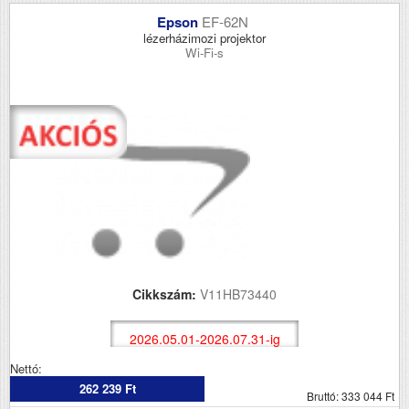
Epson
EF-62N
lézerházimozi projektor
Wi-Fi-s
Cikkszám:
V11HB73440
2026.05.01-2026.07.31-ig
Nettó:
262 239 Ft
Bruttó: 333 044 Ft