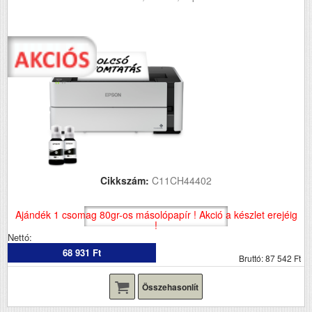
Cikkszám:
C11CH44402
Ajándék 1 csomag 80gr-os másolópapír ! Akció a készlet erejéig
!
Nettó:
68 931 Ft
Bruttó: 87 542 Ft
Összehasonlít