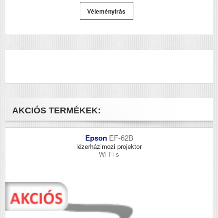
Véleményírás
AKCIÓS TERMÉKEK:
Epson
EF-62B
lézerházimozi projektor
Wi-Fi-s