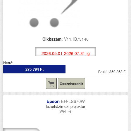
Cikkszám:
V11HB73140
2026.05.01-2026.07.31-ig
Nettó:
275 794 Ft
Bruttó: 350 258 Ft
Összehasonlít
Epson
EH-LS670W
lézerházimozi projektor
Wi-Fi-s