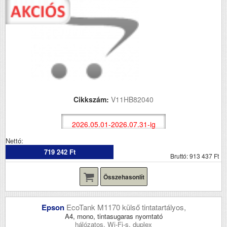
Cikkszám:
V11HB82040
2026.05.01-2026.07.31-ig
Nettó:
719 242 Ft
Bruttó: 913 437 Ft
Összehasonlít
Epson
EcoTank M1170 külső tintatartályos,
A4, mono, tintasugaras nyomtató
hálózatos, Wi-Fi-s, duplex