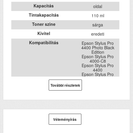
Kapacitás
oldal
Tintakapacítás
110 ml
Toner szine
sárga
Kivitel
eredeti
Kompatibilitás
Epson Stylus Pro
4400 Photo Black
Edition
Epson Stylus Pro
4000-C8
Epson Stylus Pro
4400
Epson Stylus Pro
4450
Epson Stylus Pro
További részletek
7600
Epson Stylus Pro
9600
Véleményírás