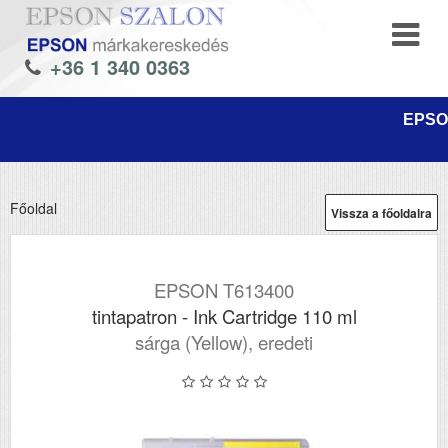
+36 1 340 0363
EPSON
Főoldal
Vissza a főoldalra
EPSON T613400
tintapatron - Ink Cartridge 110 ml
sárga (Yellow), eredeti