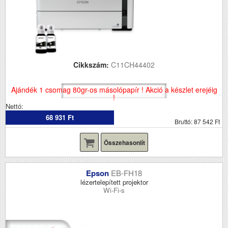
Cikkszám:
C11CH44402
Ajándék 1 csomag 80gr-os másolópapír ! Akció a készlet erejéig
!
Nettó:
68 931 Ft
Bruttó: 87 542 Ft
Összehasonlít
Epson
EB-FH18
lézertelepített projektor
Wi-Fi-s