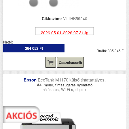
Cikkszám:
V11HB59240
2026.05.01-2026.07.31-ig
Nettó:
264 052 Ft
Bruttó: 335 346 Ft
Összehasonlít
Epson
EcoTank M1170 külső tintatartályos,
A4, mono, tintasugaras nyomtató
hálózatos, Wi-Fi-s, duplex