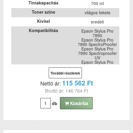
Tintakapacítás
700 ml
Toner szine
világos fekete
Kivitel
eredeti
Kompatibilitás
Epson Stylus Pro
7890
Epson Stylus Pro
7890 SpectroProofer
Epson Stylus Pro
7890 Spectroproofer
UV
Epson Stylus Pro
7900
Epson Stylus Pro
További részletek
7900 Spectro
Proofer
115 562 Ft
Nettó ár:
Epson Stylus Pro
7900 Spectro
Bruttó ár: 146 764 Ft
Proofer UV
Epson Stylus Pro
9890
Kosárba
db
Epson Stylus Pro
9890 SpectroProofer
Epson Stylus Pro
9900
Epson Stylus Pro
9900 Spectro