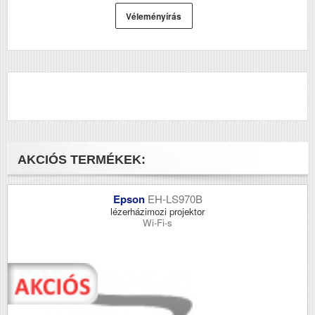
Proofer
Epson Stylus Pro
Véleményírás
9900 Spectro
Proofer UV
AKCIÓS TERMÉKEK:
Epson
EH-LS970B
lézerházimozi projektor
Wi-Fi-s