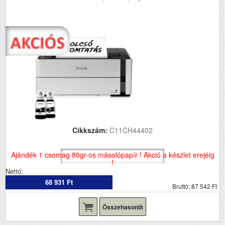
Cikkszám:
C11CH44402
Ajándék 1 csomag 80gr-os másolópapír ! Akció a készlet erejéig
!
Nettó:
68 931 Ft
Bruttó: 87 542 Ft
Összehasonlít