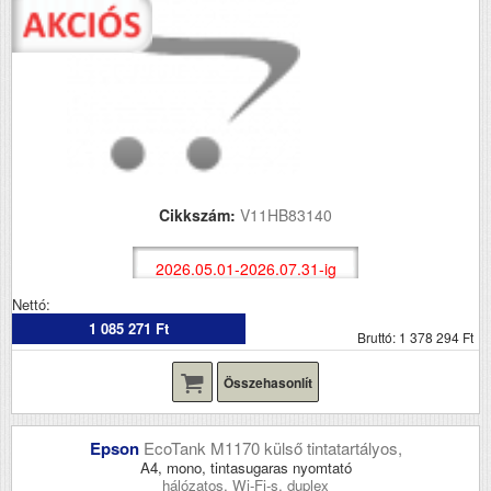
Cikkszám:
V11HB83140
2026.05.01-2026.07.31-ig
Nettó:
1 085 271 Ft
Bruttó: 1 378 294 Ft
Összehasonlít
Epson
EcoTank M1170 külső tintatartályos,
A4, mono, tintasugaras nyomtató
hálózatos, Wi-Fi-s, duplex