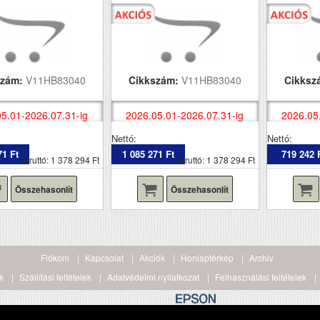
szám:
V11HB83040
Cikkszám:
V11HB83040
Cikksz
5.01-2026.07.31-ig
2026.05.01-2026.07.31-ig
2026.05
Nettó:
Nettó:
71 Ft
1 085 271 Ft
719 242 
Bruttó: 1 378 294 Ft
Bruttó: 1 378 294 Ft
Összehasonlít
Összehasonlít
Fiókom
Kapcsolat
Akciók
Honlaptérkép
Archiv
k
Szállítási feltételek
Adatvédelmi nyilatkozat
Felhasználási feltételek