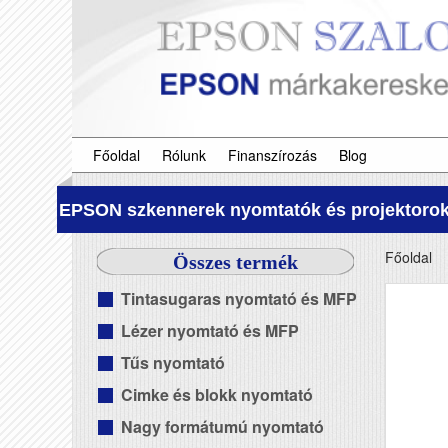
Főoldal
Rólunk
Finanszírozás
Blog
EPSON szkennerek nyomtatók és projektorok
Főoldal
Összes termék
Tintasugaras nyomtató és MFP
Lézer nyomtató és MFP
Tűs nyomtató
Cimke és blokk nyomtató
Nagy formátumú nyomtató