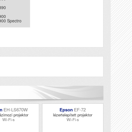
890
900
900 Spectro
900 Spectro
890
890
900
900 Spectro
900 Spectro
Véleményírás
on
EH-LS670W
Epson
EF-72
ázimozi projektor
lézertelepített projektor
Wi-Fi-s
Wi-Fi-s