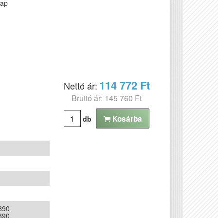
nap
114 772 Ft
Nettó ár:
Bruttó ár: 145 760 Ft
Kosárba
db
890
890