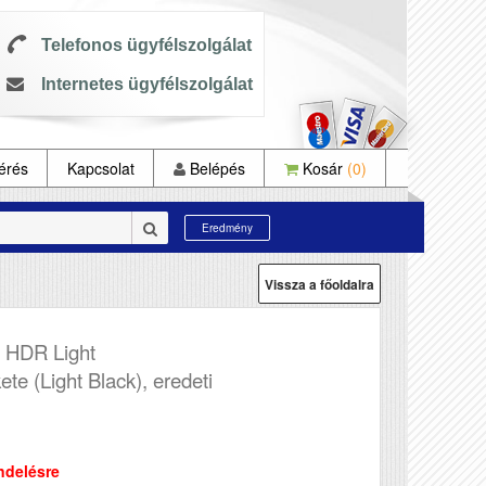
Telefonos ügyfélszolgálat
Internetes ügyfélszolgálat
érés
Kapcsolat
Belépés
Kosár
(0)
Eredmény
Vissza a főoldalra
 HDR Light
ete (Light Black), eredeti
ndelésre