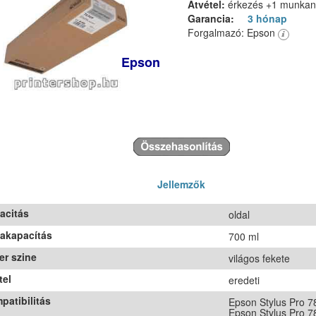
Átvétel:
érkezés +1 munka
Garancia:
3 hónap
Forgalmazó: Epson
Epson
Jellemzők
acitás
oldal
takapacítás
700 ml
er szine
világos fekete
tel
eredeti
patibilitás
Epson Stylus Pro 7
Epson Stylus Pro 7