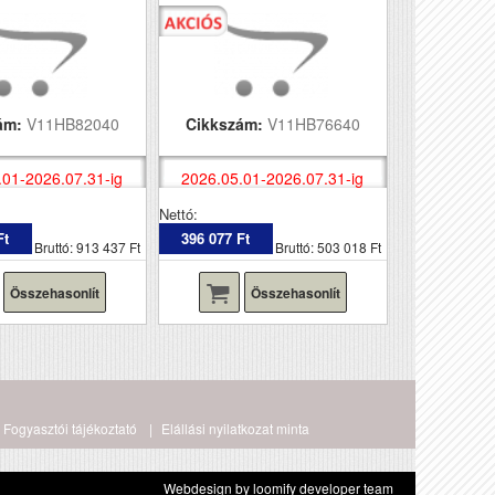
ám:
V11HB82040
Cikkszám:
V11HB76640
.01-2026.07.31-ig
2026.05.01-2026.07.31-ig
Nettó:
Ft
396 077 Ft
Bruttó: 913 437 Ft
Bruttó: 503 018 Ft
Összehasonlít
Összehasonlít
Fogyasztói tájékoztató
Elállási nyilatkozat minta
Webdesign by loomify developer team