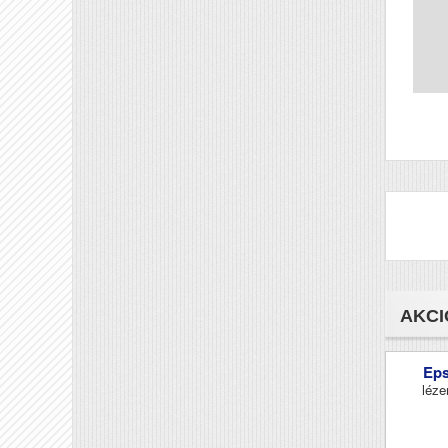
AKCI
Ep
léze