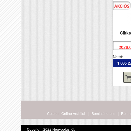
Cikk
2026.0
Nettó:
1 085 2
Cetelem Online Áruhitel
Bemtató terem
Rólun
Copyright 2022 Négypólus Kft