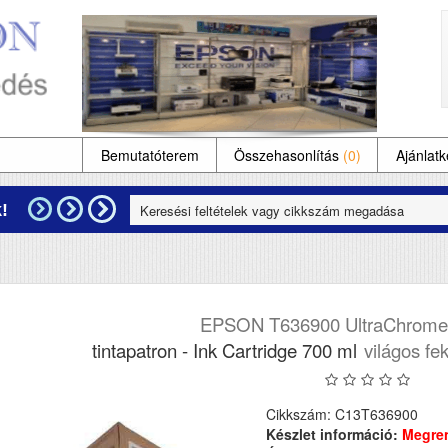
Bemutatóterem
Összehasonlítás
(0)
Ajánlatk
!
EPSON T636900 UltraChrome
tintapatron - Ink Cartridge 700 ml
világos fek
Cikkszám: C13T636900
Készlet információ:
Megre