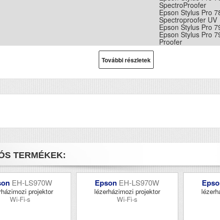
SpectroProofer
Epson Stylus Pro 7
Spectroproofer UV
Epson Stylus Pro 7
Epson Stylus Pro 7
Proofer
Epson Stylus Pro 7
Proofer UV
További részletek
Epson Stylus Pro 9
Epson Stylus Pro 9
SpectroProofer
Epson Stylus Pro 9
Epson Stylus Pro 9
Proofer
Epson Stylus Pro 9
Proofer UV
ÓS TERMÉKEK:
son
EH-LS970W
Epson
EH-LS970W
Eps
rházimozi projektor
lézerházimozi projektor
lézerh
Wi-Fi-s
Wi-Fi-s