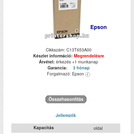
Epson
Cikkszám: C13T653A00
Készlet információ:
Megrendelésre
Átvétel:
érkezés +1 munkanap
Garancia:
3 hónap
Forgalmazó: Epson
Jellemzők
Kapacitás
oldal