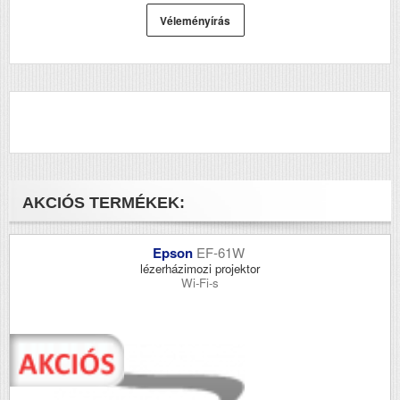
Véleményírás
AKCIÓS TERMÉKEK:
Epson
EF-61W
lézerházimozi projektor
Wi-Fi-s