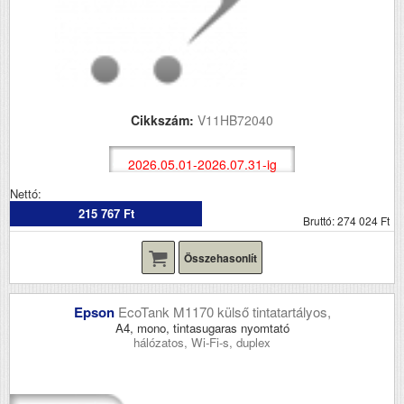
Cikkszám:
V11HB72040
2026.05.01-2026.07.31-ig
Nettó:
215 767 Ft
Bruttó: 274 024 Ft
Összehasonlít
Epson
EcoTank M1170 külső tintatartályos,
A4, mono, tintasugaras nyomtató
hálózatos, Wi-Fi-s, duplex