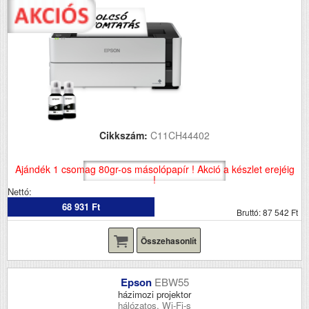
Cikkszám:
C11CH44402
Ajándék 1 csomag 80gr-os másolópapír ! Akció a készlet erejéig
!
Nettó:
68 931 Ft
Bruttó: 87 542 Ft
Összehasonlít
Epson
EBW55
házimozi projektor
hálózatos, Wi-Fi-s