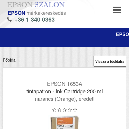
+36 1 340 0363
EPSON
Főoldal
Vissza a főoldalra
EPSON T653A
tintapatron - Ink Cartridge 200 ml
narancs (Orange), eredeti