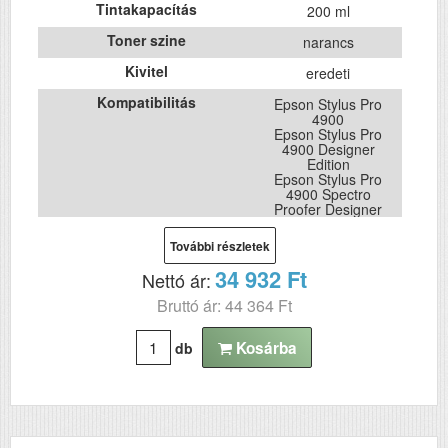
Tintakapacítás
200 ml
Toner szine
narancs
Kivitel
eredeti
Kompatibilitás
Epson Stylus Pro
4900
Epson Stylus Pro
4900 Designer
Edition
Epson Stylus Pro
4900 Spectro
Proofer Designer
Edition
Epson Stylus Pro
További részletek
4900 SpectroProofer
Epson Stylus Pro
34 932 Ft
Nettó ár:
4900 SpectroProofer
UV
Bruttó ár: 44 364 Ft
Kosárba
db