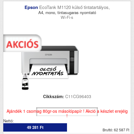
Epson
EcoTank M1120 külső tintatartályos,
A4, mono, tintasugaras nyomtató
Wi-Fi-s
Cikkszám:
C11CG96403
Ajándék 1 csomag 80gr-os másolópapír ! Akció a készlet erejéig
!
Nettó:
49 281 Ft
Bruttó: 62 587 Ft