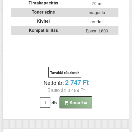
Tintakapacítás
70 ml
Toner szine
magenta
Kivitel
eredeti
Kompatibilitás
Epson L800
További részletek
2 747 Ft
Nettó ár:
Bruttó ár: 3 489 Ft
Kosárba
db