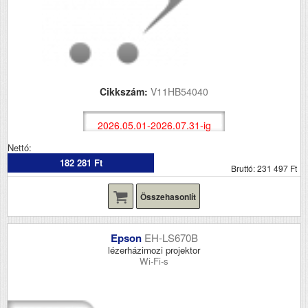
Cikkszám:
V11HB54040
2026.05.01-2026.07.31-ig
Nettó:
182 281 Ft
Bruttó: 231 497 Ft
Összehasonlít
Epson
EH-LS670B
lézerházimozi projektor
Wi-Fi-s