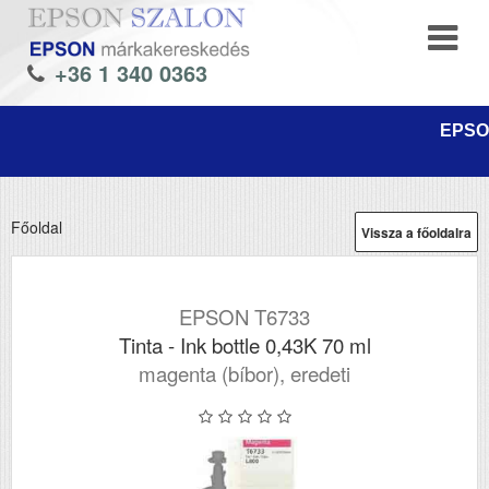
+36 1 340 0363
EPSON
Főoldal
Vissza a főoldalra
EPSON T6733
Tinta - Ink bottle 0,43K 70 ml
magenta (bíbor), eredeti