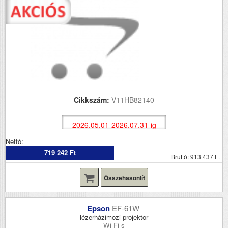
Cikkszám:
V11HB82140
2026.05.01-2026.07.31-ig
Nettó:
719 242 Ft
Bruttó: 913 437 Ft
Összehasonlít
Epson
EF-61W
lézerházimozi projektor
Wi-Fi-s