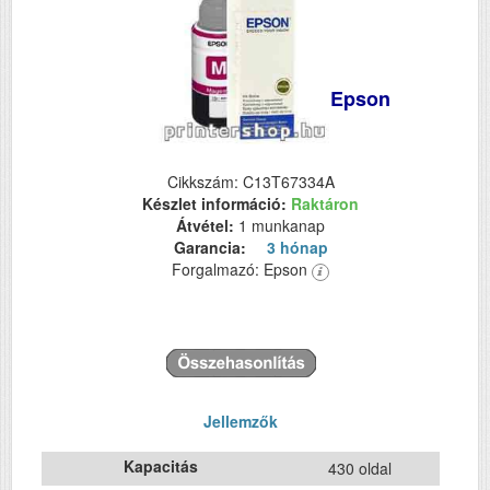
Epson
Cikkszám: C13T67334A
Készlet információ:
Raktáron
Átvétel:
1 munkanap
Garancia:
3 hónap
Forgalmazó: Epson
Jellemzők
Kapacitás
430 oldal