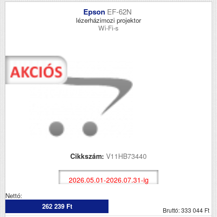
Epson
EF-62N
lézerházimozi projektor
Wi-Fi-s
Cikkszám:
V11HB73440
2026.05.01-2026.07.31-ig
Nettó:
262 239 Ft
Bruttó: 333 044 Ft