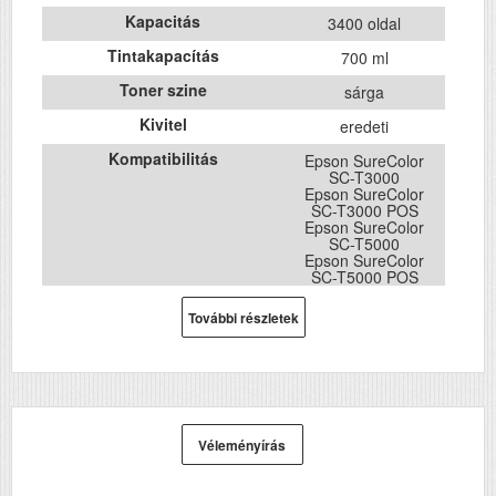
Kapacitás
3400 oldal
Tintakapacítás
700 ml
Toner szine
sárga
Kivitel
eredeti
Kompatibilitás
Epson SureColor
SC-T3000
Epson SureColor
SC-T3000 POS
Epson SureColor
SC-T5000
Epson SureColor
SC-T5000 POS
Epson SureColor
SC-T7000
További részletek
Epson SureColor
SC-T7000 POS
Véleményírás