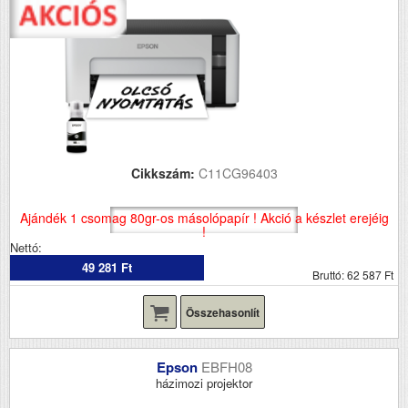
Cikkszám:
C11CG96403
Ajándék 1 csomag 80gr-os másolópapír ! Akció a készlet erejéig
!
Nettó:
49 281 Ft
Bruttó: 62 587 Ft
Összehasonlít
Epson
EBFH08
házimozi projektor