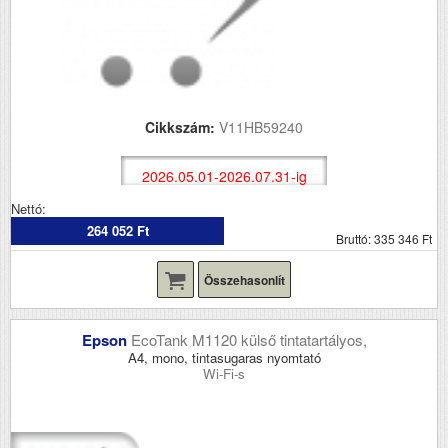
Cikkszám:
V11HB59240
2026.05.01-2026.07.31-ig
Nettó:
264 052 Ft
Bruttó: 335 346 Ft
Összehasonlít
Epson
EcoTank M1120 külső tintatartályos,
A4, mono, tintasugaras nyomtató
Wi-Fi-s