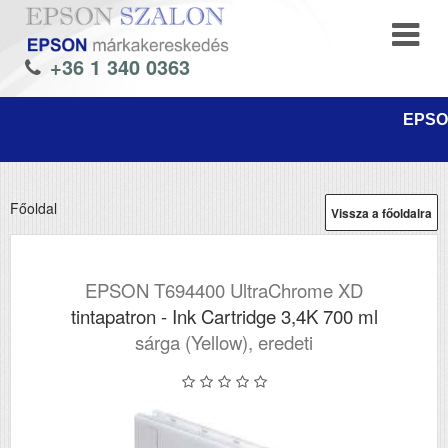
+36 1 340 0363
EPSON
Főoldal
Vissza a főoldalra
EPSON T694400 UltraChrome XD
tintapatron - Ink Cartridge 3,4K 700 ml
sárga (Yellow), eredeti