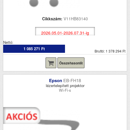
Cikkszám:
V11HB83140
2026.05.01-2026.07.31-ig
Nettó:
1 085 271 Ft
Bruttó: 1 378 294 Ft
Összehasonlít
Epson
EB-FH18
lézertelepített projektor
Wi-Fi-s