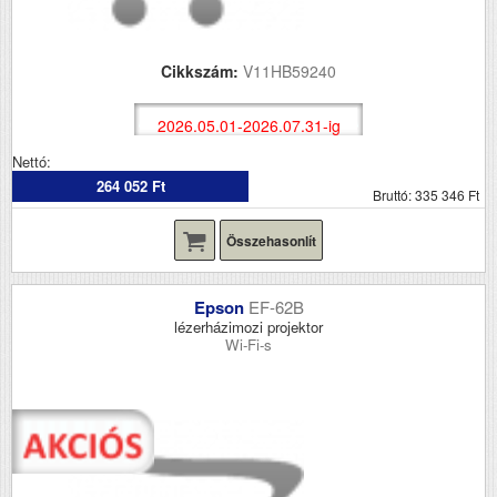
Cikkszám:
V11HB59240
2026.05.01-2026.07.31-ig
Nettó:
264 052 Ft
Bruttó: 335 346 Ft
Összehasonlít
Epson
EF-62B
lézerházimozi projektor
Wi-Fi-s