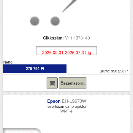
Cikkszám:
V11HB73140
2026.05.01-2026.07.31-ig
Nettó:
275 794 Ft
Bruttó: 350 258 Ft
Összehasonlít
Epson
EH-LS970W
lézerházimozi projektor
Wi-Fi-s