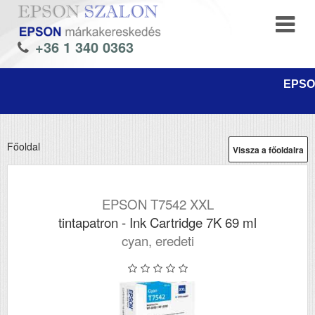
+36 1 340 0363
EPSON
Főoldal
Vissza a főoldalra
EPSON T7542 XXL
tintapatron - Ink Cartridge 7K 69 ml
cyan, eredeti