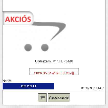
Cikkszám:
V11HB73440
2026.05.01-2026.07.31-ig
Nettó:
262 239 Ft
Bruttó: 333 044 Ft
Összehasonlít