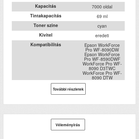
Kapacitás
7000 oldal
Tintakapacítás
69 ml
Toner szine
cyan
Kivitel
eredeti
Kompatibilitás
Epson WorkForce
Pro WF-8090DW
Epson WorkForce
Pro WF-8590DWF
WorkForce Pro WF-
8090 D3TWC
WorkForce Pro WF-
8090 DTW
WorkForce Pro WF-
8590 D3TWFC
További részletek
WorkForce Pro WF-
8590 DTWF
Véleményírás