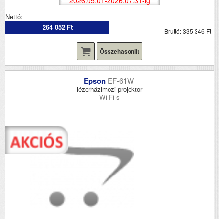
2026.05.01-2026.07.31-ig
Nettó:
264 052 Ft
Bruttó: 335 346 Ft
Összehasonlít
Epson
EF-61W
lézerházimozi projektor
Wi-Fi-s