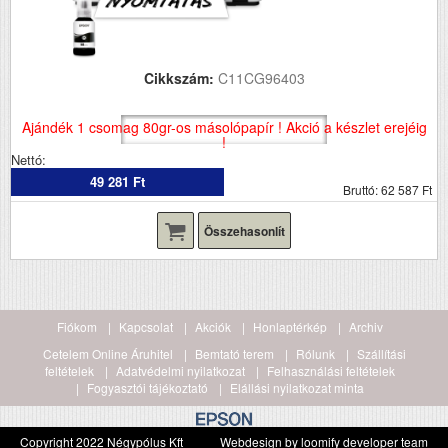
Cikkszám:
C11CG96403
Ajándék 1 csomag 80gr-os másolópapír ! Akció a készlet erejéig
!
Nettó:
49 281 Ft
Bruttó: 62 587 Ft
Összehasonlít
Fiókom
Kapcsolat
Akciók
Honlaptérkép
Archiv
Cetelem Online Áruhitel
Bemtató terem
Rólunk
Szállítási
feltételek
Adatvédelmi nyilatkozat
Felhasználási feltételek
Fogyasztói tájékoztató
Elállási nyilatkozat minta
Copyright 2022 Négypólus Kft
Webdesign by loomify developer team