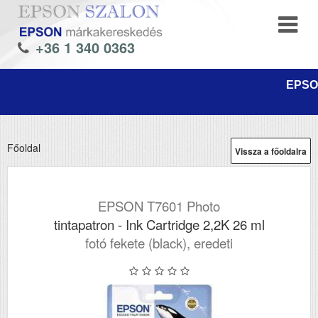
+36 1 340 0363
EPSON
Főoldal
Vissza a főoldalra
EPSON T7601 Photo
tintapatron - Ink Cartridge 2,2K 26 ml
fotó fekete (black), eredeti