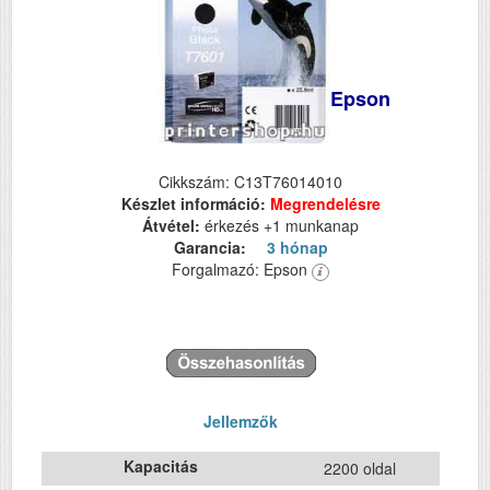
Epson
Cikkszám: C13T76014010
Készlet információ:
Megrendelésre
Átvétel:
érkezés +1 munkanap
Garancia:
3 hónap
Forgalmazó: Epson
Jellemzők
Kapacitás
2200 oldal