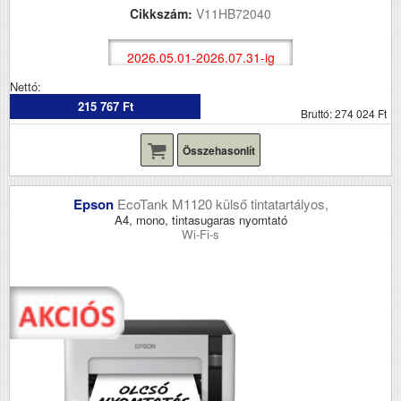
Cikkszám:
V11HB72040
2026.05.01-2026.07.31-ig
Nettó:
215 767 Ft
Bruttó: 274 024 Ft
Összehasonlít
Epson
EcoTank M1120 külső tintatartályos,
A4, mono, tintasugaras nyomtató
Wi-Fi-s