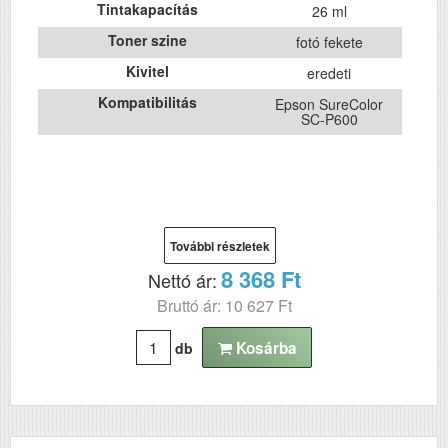
Tintakapacítás
26 ml
Toner szine
fotó fekete
Kivitel
eredeti
Kompatibilitás
Epson SureColor
SC-P600
További részletek
8 368 Ft
Nettó ár:
Bruttó ár: 10 627 Ft
Kosárba
db