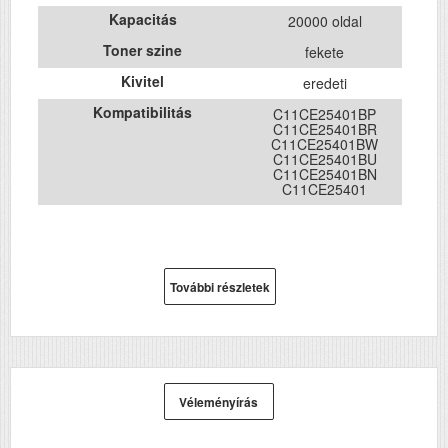
Kapacitás
20000 oldal
Toner szine
fekete
Kivitel
eredeti
Kompatibilitás
C11CE25401BP
C11CE25401BR
C11CE25401BW
C11CE25401BU
C11CE25401BN
C11CE25401
További részletek
Véleményírás