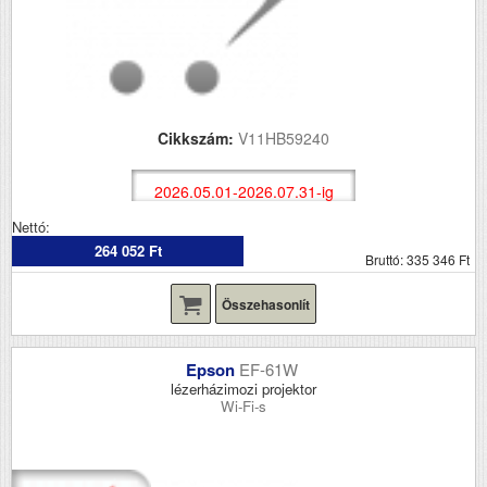
Cikkszám:
V11HB59240
2026.05.01-2026.07.31-ig
Nettó:
264 052 Ft
Bruttó: 335 346 Ft
Összehasonlít
Epson
EF-61W
lézerházimozi projektor
Wi-Fi-s