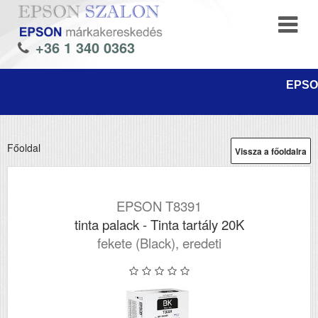
+36 1 340 0363
EPSON
Főoldal
Vissza a főoldalra
EPSON T8391
tinta palack - Tinta tartály 20K
fekete (Black), eredeti