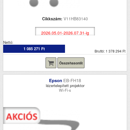
Cikkszám:
V11HB83140
2026.05.01-2026.07.31-ig
Nettó:
1 085 271 Ft
Bruttó: 1 378 294 Ft
Összehasonlít
Epson
EB-FH18
lézertelepített projektor
Wi-Fi-s