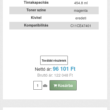
Tintakapacítás
454.8 ml
Toner szine
magenta
Kivitel
eredeti
Kompatibilitás
C11CE47401
További részletek
96 101 Ft
Nettó ár:
Bruttó ár: 122 048 Ft
Kosárba
db