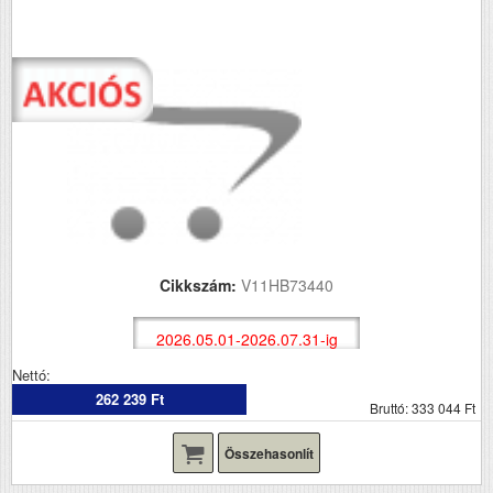
Cikkszám:
V11HB73440
2026.05.01-2026.07.31-ig
Nettó:
262 239 Ft
Bruttó: 333 044 Ft
Összehasonlít