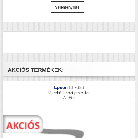
Véleményírás
AKCIÓS TERMÉKEK:
Epson
EF-62B
lézerházimozi projektor
Wi-Fi-s