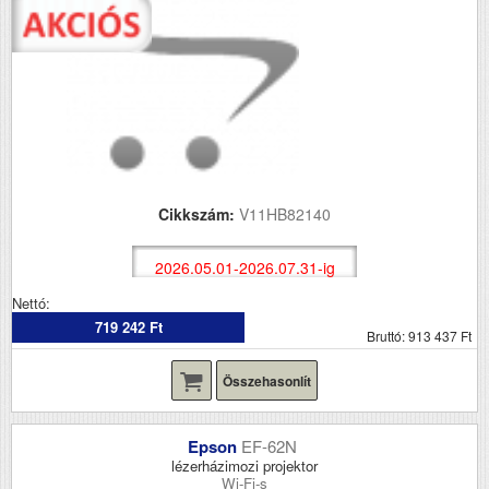
Cikkszám:
V11HB82140
2026.05.01-2026.07.31-ig
Nettó:
719 242 Ft
Bruttó: 913 437 Ft
Összehasonlít
Epson
EF-62N
lézerházimozi projektor
Wi-Fi-s