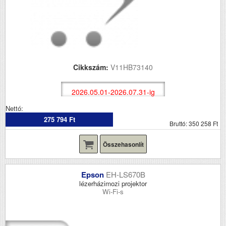
Cikkszám:
V11HB73140
2026.05.01-2026.07.31-ig
Nettó:
275 794 Ft
Bruttó: 350 258 Ft
Összehasonlít
Epson
EH-LS670B
lézerházimozi projektor
Wi-Fi-s