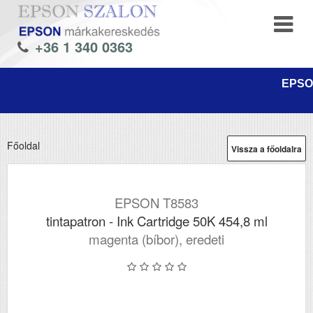
+36 1 340 0363
EPSON
Főoldal
Vissza a főoldalra
EPSON T8583
tintapatron - Ink Cartridge 50K 454,8 ml
magenta (bíbor), eredeti