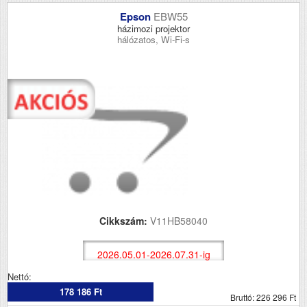
Epson
EBW55
házimozi projektor
hálózatos, Wi-Fi-s
Cikkszám:
V11HB58040
2026.05.01-2026.07.31-ig
Nettó:
178 186 Ft
Bruttó: 226 296 Ft