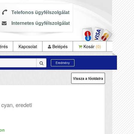
Telefonos ügyfélszolgálat
Internetes ügyfélszolgálat
érés
Kapcsolat
Belépés
Kosár
(0)
Eredmény
Vissza a főoldalra
cyan, eredeti
ron