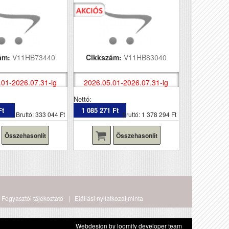
ám:
V11HB73440
Cikkszám:
V11HB83040
.01-2026.07.31-ig
2026.05.01-2026.07.31-ig
Nettó:
Ft
1 085 271 Ft
Bruttó: 333 044 Ft
Bruttó: 1 378 294 Ft
Összehasonlít
Összehasonlít
Fogyasztói tájékoztató
Elállási nyilatkozat minta
Webdesign by loomify developer team