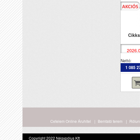
Cikk
2026.0
Nettó:
1 085 2
Cetelem Online Áruhitel
Bemtató terem
Rólun
Copyright 2022 Négypólus Kft