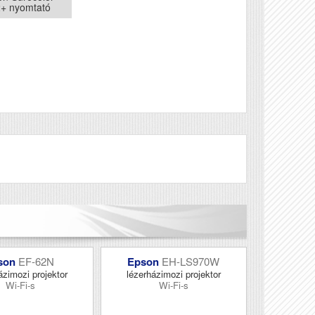
2+ nyomtató
Véleményírás
son
EF-62N
Epson
EH-LS970W
ázimozi projektor
lézerházimozi projektor
Wi-Fi-s
Wi-Fi-s