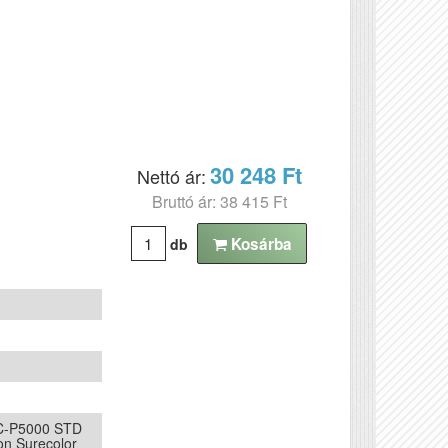
30 248 Ft
Nettó ár:
Bruttó ár: 38 415 Ft
Kosárba
db
SC-P5000 STD
on Surecolor