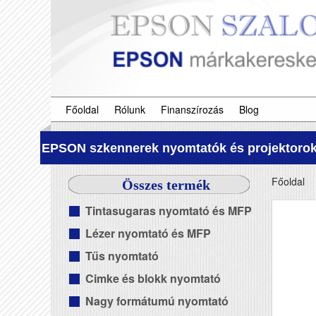
Főoldal
Rólunk
Finanszírozás
Blog
EPSON szkennerek nyomtatók és projektorok
Főoldal
Összes termék
Tintasugaras nyomtató és MFP
Lézer nyomtató és MFP
Tűs nyomtató
Cimke és blokk nyomtató
Nagy formátumú nyomtató