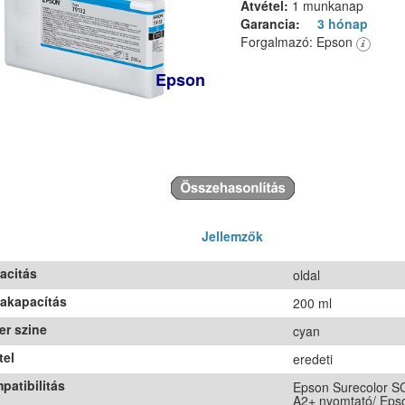
Átvétel:
1 munkanap
Garancia:
3 hónap
Forgalmazó: Epson
Epson
Jellemzők
acitás
oldal
takapacítás
200 ml
er szine
cyan
tel
eredeti
patibilitás
Epson Surecolor 
A2+ nyomtató/ Eps