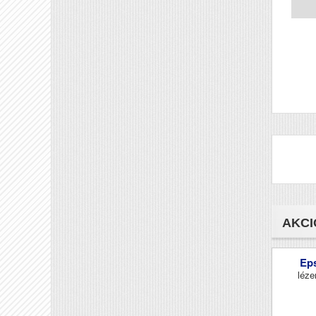
AKCI
Ep
léze