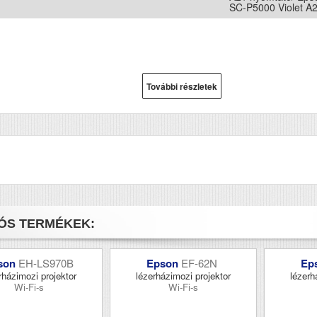
SC-P5000 Violet A
További részletek
ÓS TERMÉKEK:
son
EH-LS970B
Epson
EF-62N
Ep
rházimozi projektor
lézerházimozi projektor
lézerh
Wi-Fi-s
Wi-Fi-s