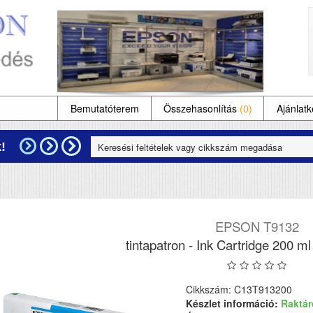
Bemutatóterem
Összehasonlítás
(0)
Ajánlatk
!
EPSON T9132
tintapatron - Ink Cartridge 200 ml
Cikkszám: C13T913200
Készlet információ:
Raktá