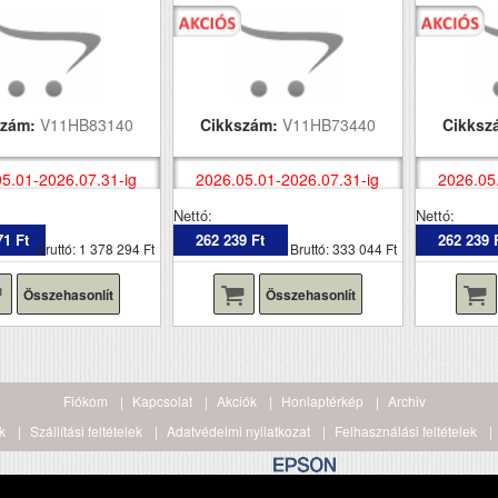
szám:
V11HB83140
Cikkszám:
V11HB73440
Cikksz
5.01-2026.07.31-ig
2026.05.01-2026.07.31-ig
2026.05
Nettó:
Nettó:
71 Ft
262 239 Ft
262 239 
Bruttó: 1 378 294 Ft
Bruttó: 333 044 Ft
Összehasonlít
Összehasonlít
Fiókom
Kapcsolat
Akciók
Honlaptérkép
Archiv
k
Szállítási feltételek
Adatvédelmi nyilatkozat
Felhasználási feltételek