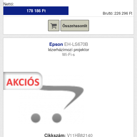
Nettó:
178 186 Ft
Bruttó: 226 296 Ft
Összehasonlít
Epson
EH-LS670B
lézerházimozi projektor
Wi-Fi-s
Cikkszám:
V11HB82140