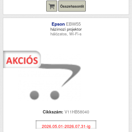
Összehasonlít
Epson
EBW55
házimozi projektor
hálózatos, Wi-Fi-s
Cikkszám:
V11HB58040
2026.05.01-2026.07.31-ig