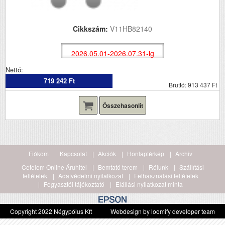
Cikkszám:
V11HB82140
2026.05.01-2026.07.31-ig
Nettó:
719 242 Ft
Bruttó: 913 437 Ft
Összehasonlít
Fiókom
Kapcsolat
Akciók
Honlaptérkép
Archiv
Cetelem Online Áruhitel
Bemtató terem
Rólunk
Szállítási
feltételek
Adatvédelmi nyilatkozat
Felhasználási feltételek
Fogyasztói tájékoztató
Elállási nyilatkozat minta
Copyright 2022 Négypólus Kft
Webdesign by loomify developer team