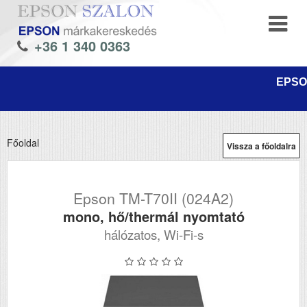
+36 1 340 0363
EPSON
Főoldal
Vissza a főoldalra
Epson TM-T70II (024A2)
mono, hő/thermál nyomtató
hálózatos, Wi-Fi-s