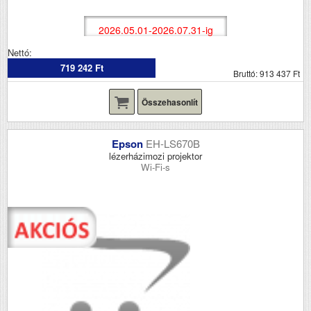
2026.05.01-2026.07.31-ig
Nettó:
719 242 Ft
Bruttó: 913 437 Ft
Összehasonlít
Epson
EH-LS670B
lézerházimozi projektor
Wi-Fi-s