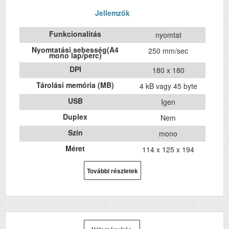
Jellemzők
Funkcionalitás
nyomtat
Nyomtatási sebesség(A4
250 mm/sec
mono lap/perc)
DPI
180 x 180
Tárolási memória (MB)
4 kB vagy 45 byte
USB
Igen
Duplex
Nem
Szín
mono
Méret
114 x 125 x 194
Súly (kg)
1.7
További részletek
Papír méret
---
Technológia
hő/thermál
Hálozat
Igen
Wifi
Igen