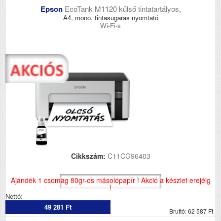
Epson
EcoTank M1120 külső tintatartályos,
A4, mono, tintasugaras nyomtató
Wi-Fi-s
Cikkszám:
C11CG96403
Ajándék 1 csomag 80gr-os másolópapír ! Akció a készlet erejéig
!
Nettó:
49 281 Ft
Bruttó: 62 587 Ft