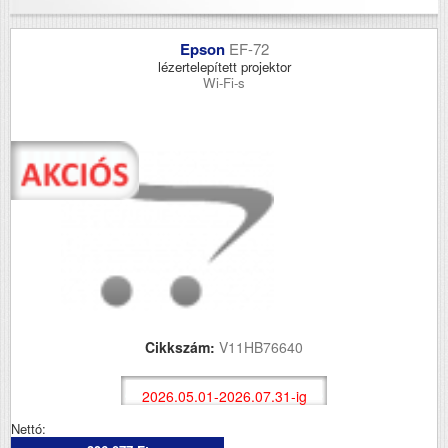
Epson
EF-72
lézertelepített projektor
Wi-Fi-s
Cikkszám:
V11HB76640
2026.05.01-2026.07.31-ig
Nettó: