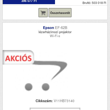
396 077 Ft
Bruttó: 503 018 Ft
Összehasonlít
Epson
EF-62B
lézerházimozi projektor
Wi-Fi-s
Cikkszám:
V11HB73140