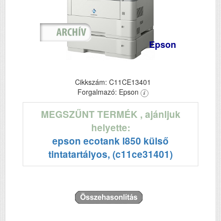
Epson
Cikkszám: C11CE13401
Forgalmazó: Epson
MEGSZŰNT TERMÉK
, ajánljuk
helyette:
epson ecotank l850 külső
tintatartályos, (c11ce31401)