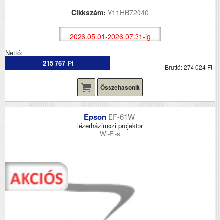
Cikkszám:
V11HB72040
2026.05.01-2026.07.31-ig
Nettó:
215 767 Ft
Bruttó: 274 024 Ft
Összehasonlít
Epson
EF-61W
lézerházimozi projektor
Wi-Fi-s