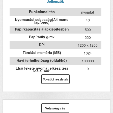
Jellemzők
Funkcionalitás
nyomtat
Nyomtatási sebesség(A4 mono
40
lap/perc)
Papírkapacitás alapkiépítésben
500
Papírsúly g/m2
220
DPI
1200 x 1200
Tárolási memória (MB)
1024
Havi terhelhetőség (oldal/hó)
100000
Első fekete nyomat elkészítési
9
ideje (mp)
USB
Igen
További részletek
Duplex
Igen
Szín
mono
Méret
320 x 490 x
410
Véleményírás
Súly (kg)