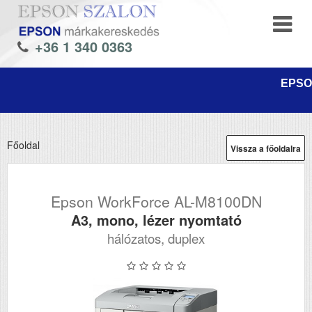
+36 1 340 0363
EPSON
Főoldal
Vissza a főoldalra
Epson WorkForce AL-M8100DN
A3, mono, lézer nyomtató
hálózatos, duplex