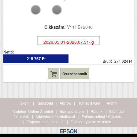
Cikkszám:
V11HB72040
2026.05.01-2026.07.31-ig
Nettó:
215 767 Ft
Bruttó: 274 024 Ft
Összehasonlít
Fiókom
Kapcsolat
Akciók
Honlaptérkép
Archiv
Cetelem Online Áruhitel
Bemtató terem
Rólunk
Szállítási
feltételek
Adatvédelmi nyilatkozat
Felhasználási feltételek
Fogyasztói tájékoztató
Elállási nyilatkozat minta