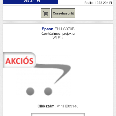
1 085 271 Ft
Bruttó: 1 378 294 Ft
Összehasonlít
Epson
EH-LS970B
lézerházimozi projektor
Wi-Fi-s
Cikkszám:
V11HB83140