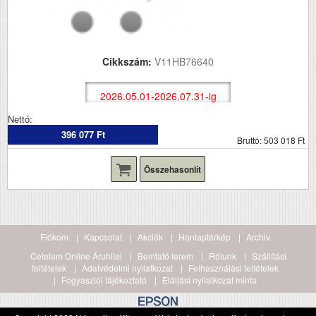
Cikkszám:
V11HB76640
2026.05.01-2026.07.31-ig
Nettó:
396 077 Ft
Bruttó: 503 018 Ft
Összehasonlít
Fiókom
Kapcsolat
Akciók
Honlaptérkép
Archiv
Cetelem Online Áruhitel
Bemtató terem
Rólunk
Szállítási
feltételek
Adatvédelmi nyilatkozat
Felhasználási feltételek
Fogyasztói tájékoztató
Elállási nyilatkozat minta