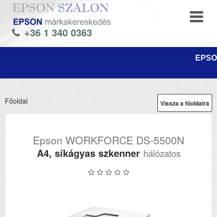
+36 1 340 0363
EPSON
Főoldal
Vissza a főoldalra
Epson WORKFORCE DS-5500N
A4, síkágyas szkenner
hálózatos