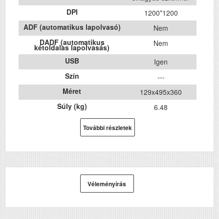
DPI
1200*1200
ADF (automatikus lapolvasó)
Nem
DADF (automatikus
Nem
kétoldalas lapolvasás)
USB
Igen
Szín
---
Méret
129x495x360
Súly (kg)
6.48
Papír méret
A4
További részletek
Technológia
---
Hálozat
Igen
Wifi
Nem
Szkennelés
igen
Véleményírás