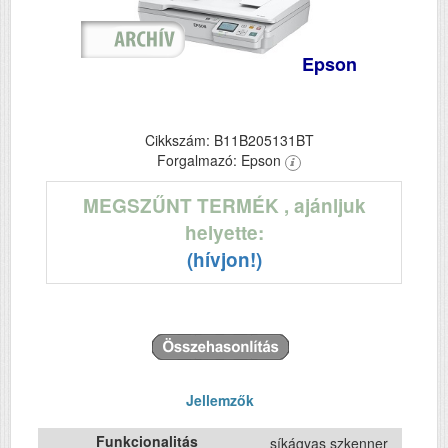
Epson
Cikkszám: B11B205131BT
Forgalmazó: Epson
MEGSZŰNT TERMÉK
, ajánljuk
helyette:
(hívjon!)
Jellemzők
Funkcionalitás
síkágyas szkenner