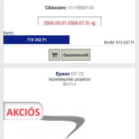
Cikkszám:
V11HB82140
2026.05.01-2026.07.31-ig
Nettó:
719 242 Ft
Bruttó: 913 437 Ft
Összehasonlít
Epson
EF-72
lézertelepített projektor
Wi-Fi-s