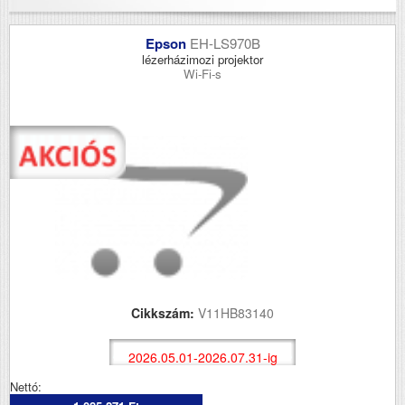
Epson
EH-LS970B
lézerházimozi projektor
Wi-Fi-s
Cikkszám:
V11HB83140
2026.05.01-2026.07.31-ig
Nettó: