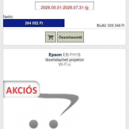
2026.05.01-2026.07.31-ig
Nettó:
264 052 Ft
Bruttó: 335 346 Ft
Összehasonlít
Epson
EB-FH18
lézertelepített projektor
Wi-Fi-s