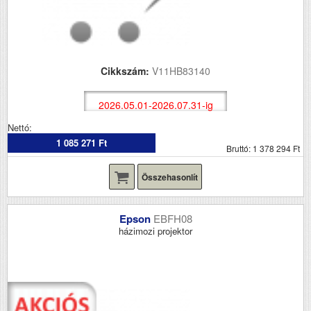
Cikkszám:
V11HB83140
2026.05.01-2026.07.31-ig
Nettó:
1 085 271 Ft
Bruttó: 1 378 294 Ft
Összehasonlít
Epson
EBFH08
házimozi projektor