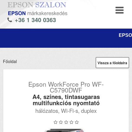
+36 1 340 0363
EPSON
Főoldal
Vissza a főoldalra
Epson WorkForce Pro WF-
C5790DWF
A4, színes, tintasugaras
multifunkciós nyomtató
hálózatos, Wi-Fi-s, duplex