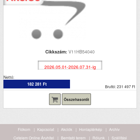
Cikkszám:
V11HB54040
2026.05.01-2026.07.31-ig
Nettó:
182 281 Ft
Bruttó: 231 497 Ft
Összehasonlít
Fiókom
Kapcsolat
Akciók
Honlaptérkép
Archiv
Cetelem Online Áruhitel
Bemtató terem
Rólunk
Szállítási