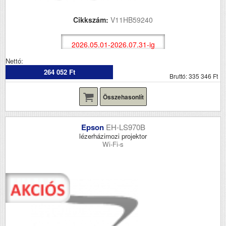
Cikkszám:
V11HB59240
2026.05.01-2026.07.31-ig
Nettó:
264 052 Ft
Bruttó: 335 346 Ft
Összehasonlít
Epson
EH-LS970B
lézerházimozi projektor
Wi-Fi-s