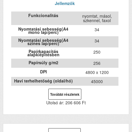
Jellemzők
Funkcionalitás
nyomtat, másol,
szkennel, faxol
Nyomtatási sebesség(A4
34
mono lap/perc)
Nyomtatási sebesség(A4
34
szines lap/perc)
Papírkapacitás
250
alapkiépítésben
Papírsúly g/m2
256
DPI
4800 x 1200
Havi terhelhetőség (oldal/hó)
45000
Első fekete nyomat
5
elkészítési ideje (mp)
További részletek
Első színes nyomat
6
Utolsó ár:
206 606 Ft
elkészítési ideje (mp)
ADF (automatikus lapolvasó)
Igen
DADF (automatikus
Igen
kétoldalas lapolvasás)