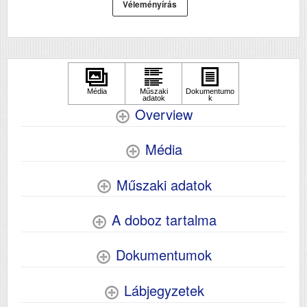
USB
Igen
Véleményírás
Duplex
Igen
Szín
színes
Méret
538 x 552 x 537
Súly (kg)
23
Papír méret
A4
Overview
Technológia
tintasugaras
Média
Hálozat
Igen
Wifi
Igen
Műszaki adatok
Szkennelés
igen
A doboz tartalma
Dokumentumok
Lábjegyzetek