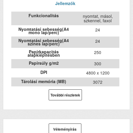
Jellemzők
Funkcionalitás
nyomtat, másol,
szkennel, faxol
Nyomtatási sebesség(A4
24
mono lap/perc)
Nyomtatási sebesség(A4
24
szines lap/perc)
Papírkapacitás
250
alapkiépítésben
Papírsúly g/m2
300
DPI
4800 x 1200
Tárolási memória (MB)
3072
Havi terhelhetőség (oldal/hó)
5000
További részletek
Első fekete nyomat
5.5
elkészítési ideje (mp)
Első színes nyomat
5.5
elkészítési ideje (mp)
ADF (automatikus lapolvasó)
Igen
Véleményírás
DADF (automatikus
Nem