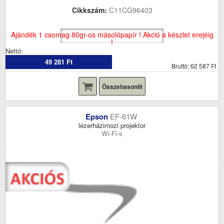
Cikkszám:
C11CG96403
Ajándék 1 csomag 80gr-os másolópapír ! Akció a készlet erejéig
!
Nettó:
49 281 Ft
Bruttó: 62 587 Ft
Összehasonlít
Epson
EF-61W
lézerházimozi projektor
Wi-Fi-s