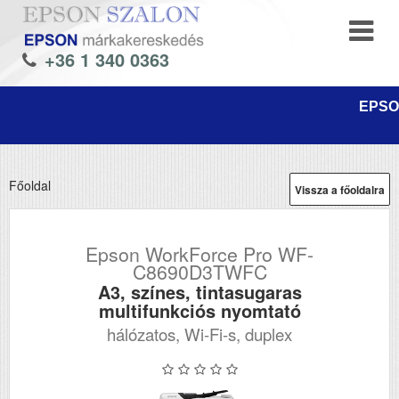
+36 1 340 0363
EPSON
Főoldal
Vissza a főoldalra
Epson WorkForce Pro WF-
C8690D3TWFC
A3, színes, tintasugaras
multifunkciós nyomtató
hálózatos, Wi-Fi-s, duplex