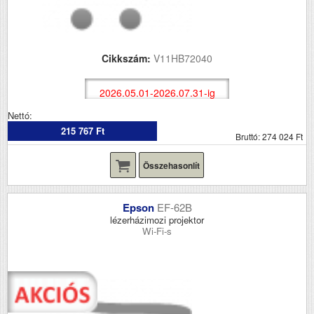
Cikkszám:
V11HB72040
2026.05.01-2026.07.31-ig
Nettó:
215 767 Ft
Bruttó: 274 024 Ft
Összehasonlít
Epson
EF-62B
lézerházimozi projektor
Wi-Fi-s