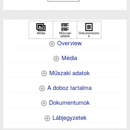
kétoldalas lapolvasás)
USB
Igen
Duplex
Igen
Szín
színes
Méret
1162 x 772 x 873
Overview
Súly (kg)
44.7
Papír méret
A3
Média
Technológia
tintasugaras
Műszaki adatok
Hálozat
Igen
Wifi
Igen
A doboz tartalma
Szkennelés
igen
Dokumentumok
Lábjegyzetek