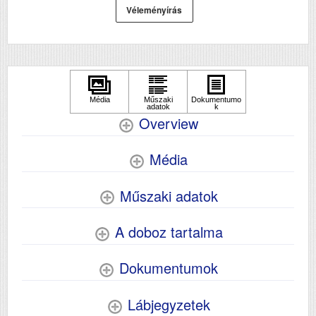
Duplex
Véleményírás
Igen
Szín
színes
Méret
1825 x 725 x 900
Súly (kg)
63.18
Papír méret
A3+
Technológia
Overview
tintasugaras
Hálozat
Igen
Média
Wifi
Igen
Szkennelés
igen
Műszaki adatok
A doboz tartalma
Dokumentumok
Lábjegyzetek