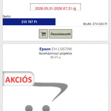
2026.05.01-2026.07.31-ig
Nettó:
215 767 Ft
Bruttó: 274 024 Ft
Összehasonlít
Epson
EH-LS670W
lézerházimozi projektor
Wi-Fi-s