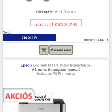
Cikkszám:
V11HB82040
2026.05.01-2026.07.31-ig
Nettó:
719 242 Ft
Bruttó: 913 437 Ft
Összehasonlít
Epson
EcoTank M1170 külső tintatartályos,
A4, mono, tintasugaras nyomtató
hálózatos, Wi-Fi-s, duplex