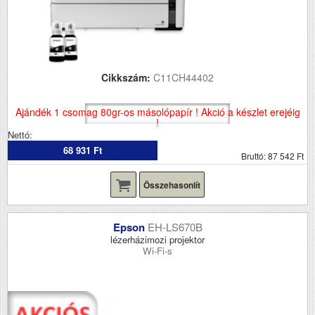
Cikkszám:
C11CH44402
Ajándék 1 csomag 80gr-os másolópapír ! Akció a készlet erejéig
!
Nettó:
68 931 Ft
Bruttó: 87 542 Ft
Összehasonlít
Epson
EH-LS670B
lézerházimozi projektor
Wi-Fi-s