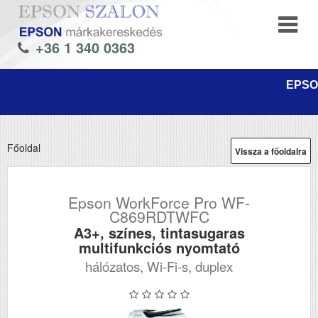
+36 1 340 0363
EPSON
Főoldal
Vissza a főoldalra
Epson WorkForce Pro WF-
C869RDTWFC
A3+, színes, tintasugaras
multifunkciós nyomtató
hálózatos, Wi-Fi-s, duplex