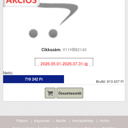
Cikkszám:
V11HB82140
2026.05.01-2026.07.31-ig
Nettó:
719 242 Ft
Bruttó: 913 437 Ft
Összehasonlít
Fiókom
Kapcsolat
Akciók
Honlaptérkép
Archiv