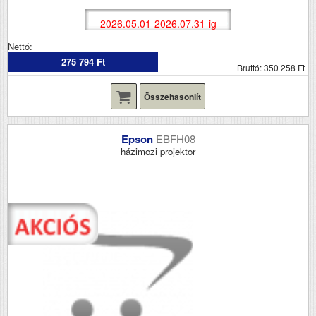
2026.05.01-2026.07.31-ig
Nettó:
275 794 Ft
Bruttó: 350 258 Ft
Összehasonlít
Epson
EBFH08
házimozi projektor