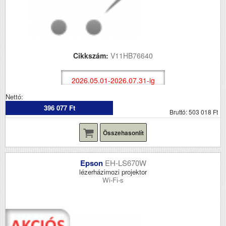
Cikkszám:
V11HB76640
2026.05.01-2026.07.31-ig
Nettó:
396 077 Ft
Bruttó: 503 018 Ft
Összehasonlít
Epson
EH-LS670W
lézerházimozi projektor
Wi-Fi-s