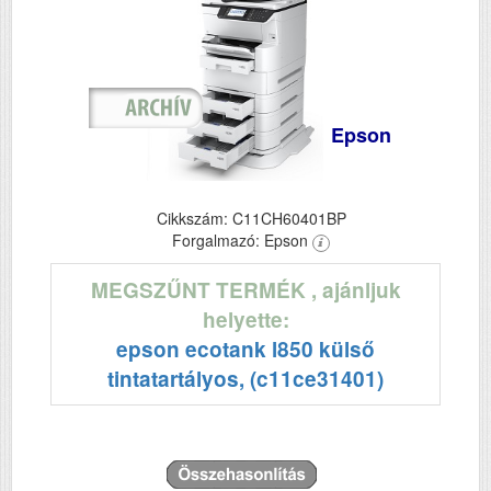
Epson
Cikkszám: C11CH60401BP
Forgalmazó: Epson
MEGSZŰNT TERMÉK
, ajánljuk
helyette:
epson ecotank l850 külső
tintatartályos, (c11ce31401)