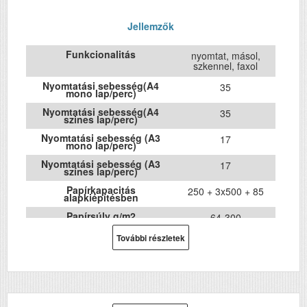
Jellemzők
Funkcionalitás
nyomtat, másol,
szkennel, faxol
Nyomtatási sebesség(A4
35
mono lap/perc)
Nyomtatási sebesség(A4
35
szines lap/perc)
Nyomtatási sebesség (A3
17
mono lap/perc)
Nyomtatási sebesség (A3
17
színes lap/perc)
Papírkapacitás
250 + 3x500 + 85
alapkiépítésben
Papírsúly g/m2
64-300
DPI
További részletek
4800x1200
Havi terhelhetőség (oldal/hó)
75000
Első fekete nyomat
5.5
elkészítési ideje (mp)
Első színes nyomat