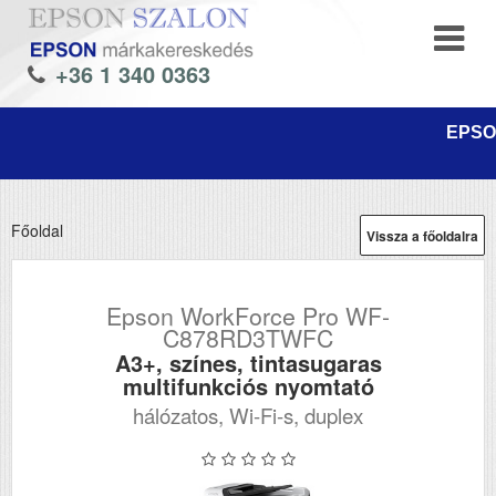
+36 1 340 0363
EPSON
Főoldal
Vissza a főoldalra
Epson WorkForce Pro WF-
C878RD3TWFC
A3+, színes, tintasugaras
multifunkciós nyomtató
hálózatos, Wi-Fi-s, duplex