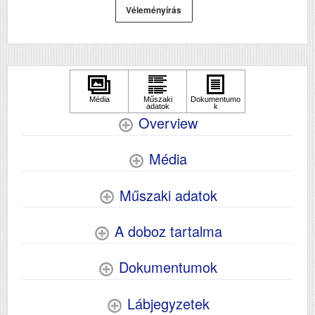
5.5
elkészítési ideje (mp)
Véleményírás
ADF (automatikus lapolvasó)
Igen
DADF (automatikus
Igen
kétoldalas lapolvasás)
USB
Igen
Duplex
Igen
Szín
színes
Overview
Méret
1107 x 621‎ x 652
Média
Súly (kg)
125.1
Papír méret
A3+
Műszaki adatok
Technológia
tintasugaras
Hálozat
Igen
A doboz tartalma
Wifi
Igen
Dokumentumok
Lábjegyzetek