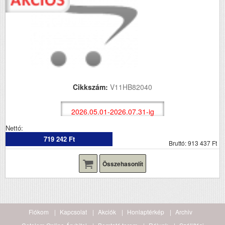
Cikkszám:
V11HB82040
2026.05.01-2026.07.31-ig
Nettó:
719 242 Ft
Bruttó: 913 437 Ft
Összehasonlít
Fiókom
Kapcsolat
Akciók
Honlaptérkép
Archiv