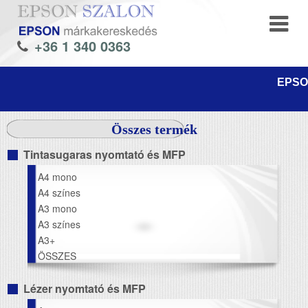
+36 1 340 0363
EPSON
Összes termék
Tintasugaras nyomtató és MFP
A4 mono
A4 színes
A3 mono
A3 színes
A3+
ÖSSZES
Lézer nyomtató és MFP