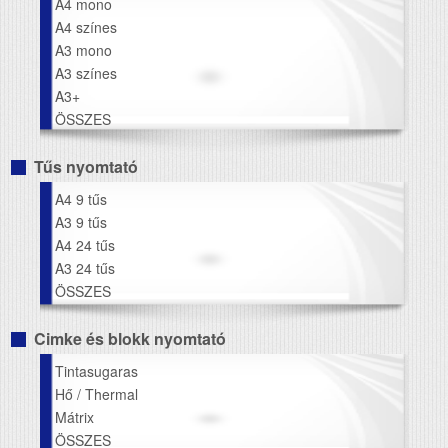
A4 mono
A4 színes
A3 mono
A3 színes
A3+
ÖSSZES
Tűs nyomtató
A4 9 tűs
A3 9 tűs
A4 24 tűs
A3 24 tűs
ÖSSZES
Cimke és blokk nyomtató
Tintasugaras
Hő / Thermal
Mátrix
ÖSSZES