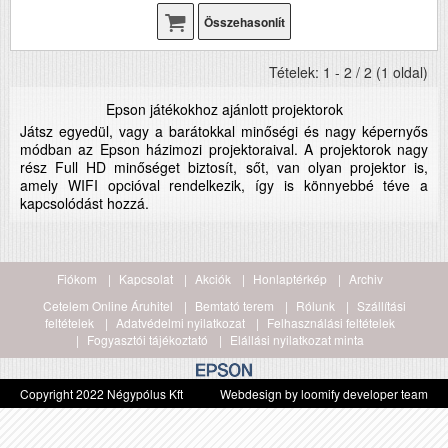
Összehasonlít
Tételek: 1 - 2 / 2 (1 oldal)
Epson játékokhoz ajánlott projektorok
Játsz egyedül, vagy a barátokkal minőségi és nagy képernyős
módban az Epson házimozi projektoraival. A projektorok nagy
rész Full HD minőséget biztosít, sőt, van olyan projektor is,
amely WIFI opcióval rendelkezik, így is könnyebbé téve a
kapcsolódást hozzá.
Fiókom
Kapcsolat
Akciók
Honlaptérkép
Archiv
Cetelem Online Áruhitel
Bemtató terem
Rólunk
Szállítási
feltételek
Adatvédelmi nyilatkozat
Felhasználási feltételek
Fogyasztói tájékoztató
Elállási nyilatkozat minta
Copyright 2022 Négypólus Kft
Webdesign by loomify developer team