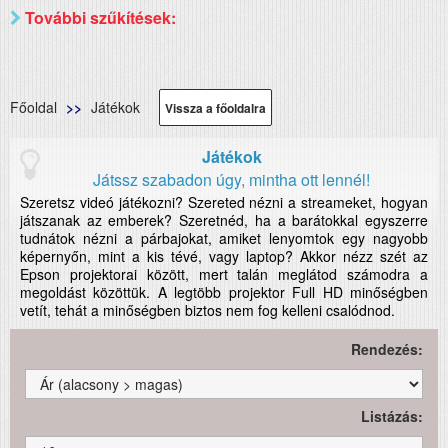
További szűkítések:
Főoldal
Játékok
Vissza a főoldalra
Játékok
Játssz szabadon úgy, mintha ott lennél!
Szeretsz videó játékozni? Szereted nézni a streameket, hogyan
játszanak az emberek? Szeretnéd, ha a barátokkal egyszerre
tudnátok nézni a párbajokat, amiket lenyomtok egy nagyobb
képernyőn, mint a kis tévé, vagy laptop? Akkor nézz szét az
Epson projektorai között, mert talán meglátod számodra a
megoldást közöttük. A legtöbb projektor Full HD minőségben
vetít, tehát a minőségben biztos nem fog kelleni csalódnod.
Rendezés:
Listázás: