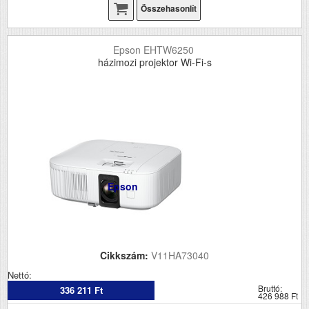
Összehasonlít
Epson EHTW6250
házimozi projektor Wi-Fi-s
Epson
Cikkszám:
V11HA73040
Nettó:
Bruttó:
336 211 Ft
426 988 Ft