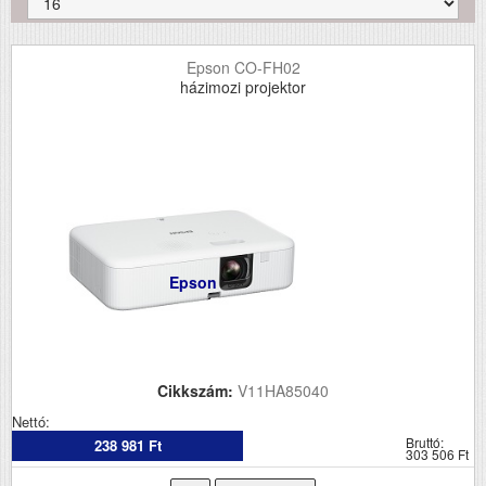
Epson CO-FH02
házimozi projektor
Epson
Cikkszám:
V11HA85040
Nettó:
Bruttó:
238 981 Ft
303 506 Ft